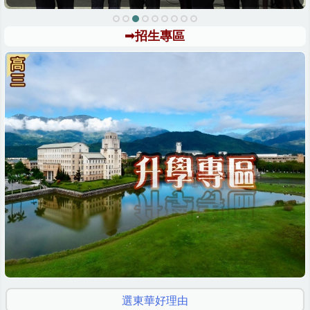
➟招生專區
選東華好理由