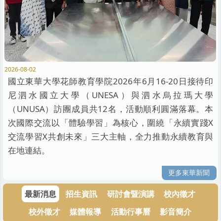
2026-08-02
國立東華大學花師教育學院2026年6月16-20日接待印
尼泗水國立大學（UNESA）與泗水烏拉瑪大學
（UNUSA）訪團成員共12名，活動順利圓滿落幕。本
次國際交流以「體驗學習」為核心，圍繞「永續實踐X
交流學習X共創未來」三大主軸，全力推動永續教育與
在地連結。
更多東華新聞
最新消息
招生資訊
研討會暨演講
校內徵才
校外徵才
媒體報導
活動行事曆
影音簡介