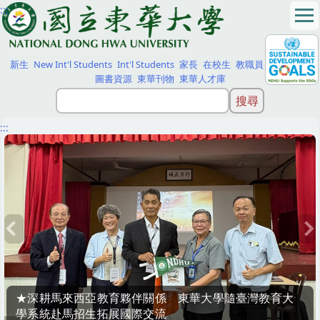
:::
跳
到
主
要
新生
New Int'l Students
Int'l Students
家長
在校生
教職員
校友
訪客
內
圖書資源
東華刊物
東華人才庫
容
區
:::
★藝設系攜手工藝中心 《森之呼吸-手作生活木藝》課程
成果展現木藝與生活美學