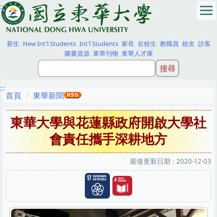
:::
跳
到
主
要
新生
New Int'l Students
Int'l Students
家長
在校生
教職員
校友
訪客
內
圖書資源
東華刊物
東華人才庫
容
區
:::
首頁
東華新聞
東華大學與花蓮縣政府開啟大學社
會責任攜手深耕地方
最後更新日期 :
2020-12-03