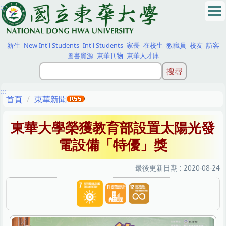
:::
跳
到
主
要
新生
New Int'l Students
Int'l Students
家長
在校生
教職員
校友
訪客
內
圖書資源
東華刊物
東華人才庫
容
區
:::
首頁
東華新聞
東華大學榮獲教育部設置太陽光發
電設備「特優」獎
最後更新日期 :
2020-08-24