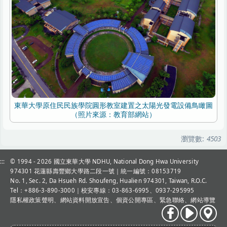
東華大學原住民民族學院圓形教室建置之太陽光發電設備鳥瞰圖
（照片來源：教育部網站）
瀏覽數:
4503
:::
© 1994 - 2026
國立東華大學 NDHU, National Dong Hwa University
974301 花蓮縣壽豐鄉大學路二段一號｜統一編號：08153719
No. 1, Sec. 2, Da Hsueh Rd. Shoufeng, Hualien 974301, Taiwan, R.O.C.
Tel：+886-3-890-3000
｜校安專線：03-863-6995、0937-295995
隱私權政策聲明
、
網站資料開放宣告
、
個資公開專區
、
緊急聯絡
、
網站導覽