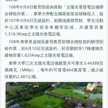
106年9月6日教育部函為推動「太陽光電發電設備聯
合標租作業」，東華大學配合國家政策並積極投入，旋
於107年9月6日完成簽約，範圍涵蓋體育館、學生活動
中心及東區學生宿舍車棚等區域，共建置容量
1,318.9Kwp之太陽光發電設備。
108年東華美崙校區參照教育部聯合標租契約辦理招
租作業，於6月10日完成簽約，於音樂館等17棟建物共
建物容量1,625Kwp之太陽光發電設備。
東華大學三次太陽光電設備建置共可產生3.44388百
萬峰瓦（MWp），每年約可發電464萬度電，減少碳
排量約2,487公噸。