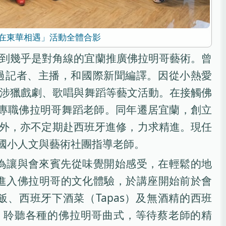
在東華相遇」活動全體合影
到幾乎是對角線的宜蘭推廣佛拉明哥藝術。曾
過記者、主播，和國際新聞編譯。因從小熱愛
涉獵戲劇、歌唱與舞蹈等藝文活動。在接觸佛
為專職佛拉明哥舞蹈老師。同年遷居宜蘭，創立
外，亦不定期赴西班牙進修，力求精進。現任
國小人文與藝術社團指導老師。
為讓與會來賓先從味覺開始感受，在輕鬆的地
進入佛拉明哥的文化體驗，於講座開始前於會
、西班牙下酒菜（Tapas）及無酒精的西班
a），聆聽各種的佛拉明哥曲式，等待蔡老師的精