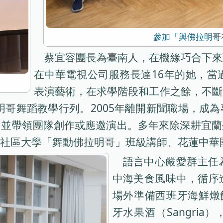
參加「與佛拉明哥
蔡宜容團長為臺南人，在機緣巧合下來
在中華電視公司服務長達16年的她，當
表演藝術，在求學階段和工作之餘，不斷
拉明哥舞蹈教學行列。2005年離開新聞職場，成
，並帶領團隊創作或應邀演出。多年來除深耕宜蘭
社區大學「舞動佛拉明哥」班級講師、花蓮中華
語言中心嚴愛群主任
中海美食風味中，循序
場外準備西班牙海鮮燉飯
牙水果酒（Sangri