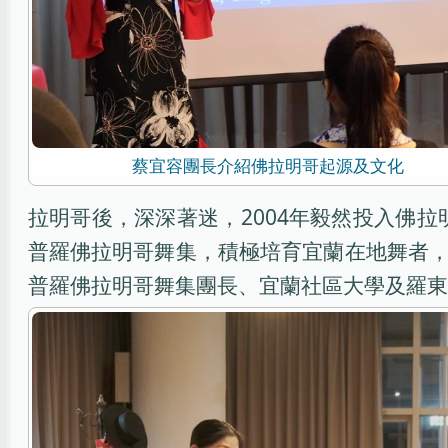
蔡宜容團長介紹佛拉明哥起源及文化
拉明哥後，深深著迷，2004年毅然投入佛
普羅佛拉明哥舞集，積極培育宜蘭在地舞者
普羅佛拉明哥舞集團長、宜蘭社區大學及羅東