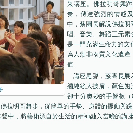
采講座。佛拉明哥舞蹈
奏，傳達強烈的情感及
中，蔡團長解說佛拉明
唱、音樂、舞蹈三元素
是一門充滿生命力的文化
為人類非物質文化遺產
值。
講座尾聲，蔡團長展
繡純絲大披肩，顏色飽
學
卻十分奧妙的手響板（C
的佛拉明哥舞步，從簡單的手勢、身體的擺動與跺
笑聲中，將藝術源自於生活的精神融入當晚的講座