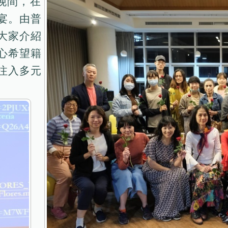
晚間，在
宴。由普
大家介紹
心希望籍
注入多元