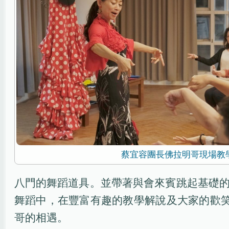
蔡宜容團長佛拉明哥現場教
八門的舞蹈道具。並帶著與會來賓跳起基礎
舞蹈中，在豐富有趣的教學解說及大家的歡
哥的相遇。