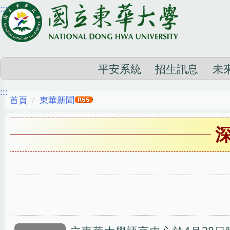
:::
跳
到
主
要
內
平安系統
招生訊息
未
容
:::
區
首頁
東華新聞