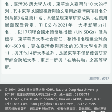
名，臺灣36 所大學入榜，東華進入臺灣前10 大的行
列，其中東華以國際視野與論文引用於臺灣兩項排名分
別為第9名及第11名，具體呈現東華研究成果，在應用
層面深受肯定。THE公布2021年「大學影響力排
名」，以17項聯合國永續發展指標（UN SDGs）做為
標準，東華善盡大學社會責任，整體排名獲選全球前
401-600名，更在臺灣參與評比的35所大學名列第
11，與其他14所大學並列，足證東華不僅是優質研究
型綜合跨域大學，更是一所與「在地共融」之高等學
府。
瀏覽數:
6517
:::
© 1994 - 2026
國立東華大學 NDHU, National Dong Hwa University
974301 花蓮縣壽豐鄉大學路二段一號｜統一編號：08153719
No. 1, Sec. 2, Da Hsueh Rd. Shoufeng, Hualien 974301, Taiwan, R.O.C.
Tel：+886-3-890-3000
｜校安專線：03-863-6995、0937-295995
隱私權政策聲明
、
網站資料開放宣告
、
個資公開專區
、
緊急聯絡
、
網站導覽