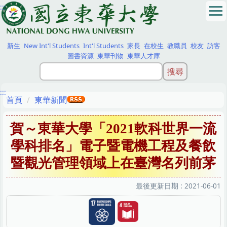
:::
跳
到
主
要
新生
New Int'l Students
Int'l Students
家長
在校生
教職員
校友
訪客
內
圖書資源
東華刊物
東華人才庫
容
區
:::
首頁
東華新聞
賀～東華大學「2021軟科世界一流
學科排名」電子暨電機工程及餐飲
暨觀光管理領域上在臺灣名列前茅
最後更新日期 :
2021-06-01