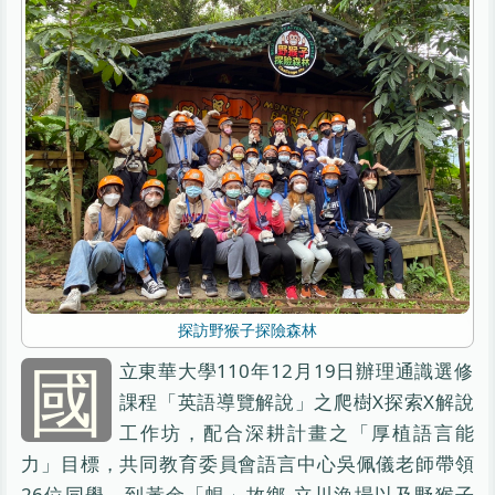
探訪野猴子探險森林
國
立東華大學110年12月19日辦理通識選修
課程「英語導覽解說」之爬樹X探索X解說
工作坊，配合深耕計畫之「厚植語言能
力」目標，共同教育委員會語言中心吳佩儀老師帶領
26位同學，到黃金「蜆」故鄉-立川漁場以及野猴子