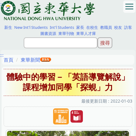
:::
跳
到
主
要
新生
New Int'l Students
Int'l Students
家長
在校生
教職員
校友
訪客
內
圖書資源
東華刊物
東華人才庫
容
區
:::
首頁
東華新聞
體驗中的學習－「英語導覽解說」
課程增加同學「探蜆」力
最後更新日期 :
2022-01-03