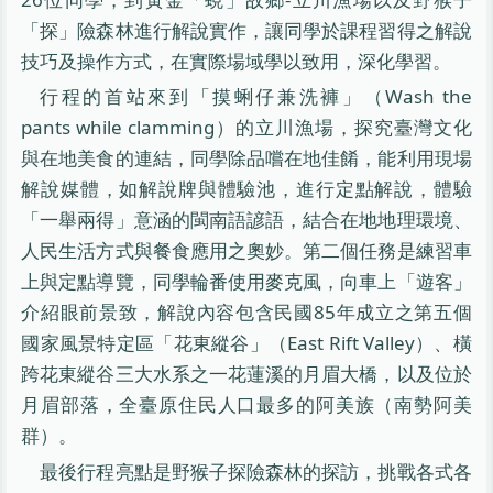
「探」險森林進行解說實作，讓同學於課程習得之解說
技巧及操作方式，在實際場域學以致用，深化學習。
行程的首站來到「摸蜊仔兼洗褲」（Wash the
pants while clamming）的立川漁場，探究臺灣文化
與在地美食的連結，同學除品嚐在地佳餚，能利用現場
解說媒體，如解說牌與體驗池，進行定點解說，體驗
「一舉兩得」意涵的閩南語諺語，結合在地地理環境、
人民生活方式與餐食應用之奧妙。第二個任務是練習車
上與定點導覽，同學輪番使用麥克風，向車上「遊客」
介紹眼前景致，解說內容包含民國85年成立之第五個
國家風景特定區「花東縱谷」（East Rift Valley）、橫
跨花東縱谷三大水系之一花蓮溪的月眉大橋，以及位於
月眉部落，全臺原住民人口最多的阿美族（南勢阿美
群）。
最後行程亮點是野猴子探險森林的探訪，挑戰各式各