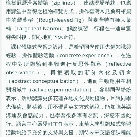
樣樹冠層滑索體驗（zip lines），連結現場植栽，也應
用課堂中習得之植物導覽方式，操作臺灣常見桑科榕屬
中的澀葉榕（Rough-leaved Fig）與臺灣特有種大葉
楠（Large-leaf Nanmu）解說練習，行程在一連串驚
聲尖叫後，開心地劃下休止符。
課程體驗式學習之設計，是希望同學使用先備知識與
經驗，操作體驗活動（concrete experience），在過
程中對所體驗到事物進行反思性觀察（reflective
observation）、再把獲取的新知內化及領會
（abstract conceptualization），進而主動應用在相
關場域中（active experimentation）。參與同學紛紛
表示，活動認識更多花蓮在地文化與動植物，且讓同學
先備稿、順稿後，用不硬背英文方式解說，能加強英語
溝通及會話能力，也學習很多專有名詞，深感不虛此
行。語言中心嚴愛群主任表示，東華大學對體驗式學習
活動均給予充分的支持與支援，期待未來英語類課程能