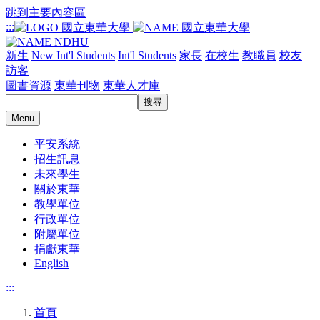
跳到主要內容區
:::
新生
New Int'l Students
Int'l Students
家長
在校生
教職員
校友
訪客
圖書資源
東華刊物
東華人才庫
Menu
平安系統
招生訊息
未來學生
關於東華
教學單位
行政單位
附屬單位
捐獻東華
English
:::
首頁