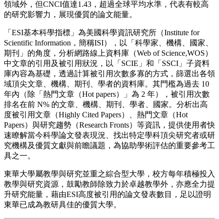
領域外，但CNCI值達1.43，超過全球平均水準，代表有較高
的研究影響力，展現優質的論文能量。
「ESI基本科學指標」為美國科學資訊研究所（Institute for
Scientific Information，簡稱ISI），以「科學家、機構、國家、
期刊」的角度，分析網路線上資料庫（Web of Science,WOS）
中文章的引用及被引用狀況，以「SCIE」和「SSCI」子資料
庫內容為基礎，透過計算被引用次數多寡的方式，篩選出各領
域頂尖文章、機構、期刊、學者的資料庫。其門檻為過去 10
年內（除「熱門文章（Hot papers）」為 2 年），被引用次數
排名在前 N% 的文章、機構、期刊、學者、國家。分析出高
度被引用文章（Highly Cited Papers）、熱門文章（Hot
Papers）與研究趨勢（Research Fronts）等資訊，提供使用者快
速瞭解當今科學論文發表現況、找出特定學科頂尖研究者或研
究機構及優質文獻與前瞻議題，為協助學術評估的重要參考工
具之一。
東華大學屬教學與研究並重之綜合型大學，校方每年積極投入
教學與研究資源，鼓勵教師除致力於卓越教學外，亦應全力提
升研究能量，藉由ESI高度被引用的論文發表數目，足以證明
東華已成為教研具佳的優質大學。