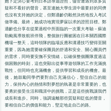
她下定決心要考到日本語導遊證照，儘管遭遇到眾多質
疑和不看好的聲音，甚至連她大學生涯中最要好的同儕
也沒有支持她的決定，但鄭適齡仍毅然決然地投入考試
做準備。最終，她成功地實現夢寐以求的證照目標。鄭
適齡也分享在從業過程中所面臨的一次重大考驗－蘇迪
勒颱風導致航班停飛，整個旅行團被困在日本關西國際
機場一整天，這時領隊的臨場反應和溝通技巧變得至關
重要，因為她需要確保團員的舒適和安全、關心團員們
的需求，同時要安撫不安情緒，以確保整個團隊度過這
個困難的時刻，這也突顯出從事導遊領隊的工作充滿挑
戰性，但同時也充滿機會，提供學習和成長的機會。最
後，她鼓勵同學們要對自己充滿信心，堅信自己的能
力，保持內心的熱情和對夢想的執著是非常重要的，也
要勇於接受生活和職涯中的挑戰，正是這些挑戰讓我們
成長和進步。同時，強調遠離那些質疑和貶低的聲音，
要相信自己的價值和能力，堅定地走自己的路。