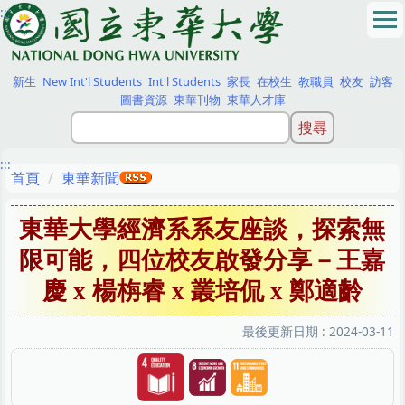
:::
跳
到
主
要
新生
New Int'l Students
Int'l Students
家長
在校生
教職員
校友
訪客
內
圖書資源
東華刊物
東華人才庫
容
區
:::
首頁
東華新聞
東華大學經濟系系友座談，探索無
限可能，四位校友啟發分享－王嘉
慶 x 楊栴睿 x 叢培侃 x 鄭適齡
最後更新日期 :
2024-03-11