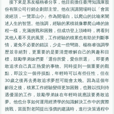
接下來是系友楊栴睿分享，他目前擔任臺灣知識庫股
份有限公司行銷企劃部主管。他在演講開場時以「會當
凌絕頂，一覽眾山小」作為開場白，以爬山的比喻來闡
述人生的智慧。他強調，經驗的累積就像攀爬山峰的旅
程一樣，充滿挑戰和困難，但成功登上頂峰時，將看到
其他人看不見的風景，工作經驗的積累也有助於判斷事
情，避免不必要的錯誤，少走一些彎路。楊栴睿強調學
歷並非絕對，更重要的是要清楚瞭解自己的興趣和目
標，鼓勵學弟妹們要「選你所愛，愛你所選」，即要勇
敢追求自己真正熱愛的事物。同時提到一個重要的觀
點，即設立一個停損點，年輕時可以有些任性，但在
30歲之後再去勇敢追求夢想可能會太晚。因為這個年
齡段之後，積累工作經驗變得更加困難，也難以找到待
遇優渥的工作，鼓勵學弟妹在年輕時就應該要勇敢追
夢。他也分享如何運用經濟學的知識解決工作中的實際
挑戰，當面對老闆提出漲價的建議時，進行決策過程中