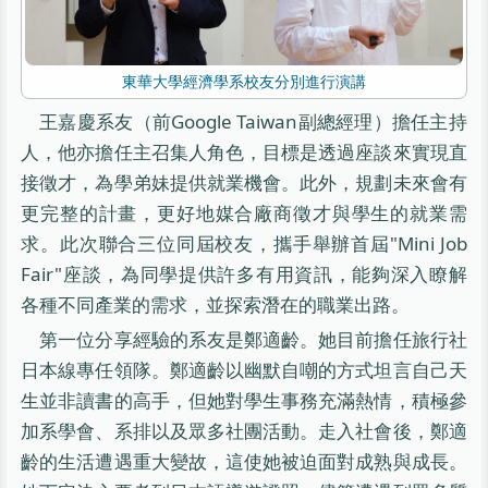
東華大學經濟學系校友分別進行演講
王嘉慶系友（前Google Taiwan副總經理）擔任主持
人，他亦擔任主召集人角色，目標是透過座談來實現直
接徵才，為學弟妹提供就業機會。此外，規劃未來會有
更完整的計畫，更好地媒合廠商徵才與學生的就業需
求。此次聯合三位同屆校友，攜手舉辦首屆"Mini Job
Fair"座談，為同學提供許多有用資訊，能夠深入瞭解
各種不同產業的需求，並探索潛在的職業出路。
第一位分享經驗的系友是鄭適齡。她目前擔任旅行社
日本線專任領隊。鄭適齡以幽默自嘲的方式坦言自己天
生並非讀書的高手，但她對學生事務充滿熱情，積極參
加系學會、系排以及眾多社團活動。走入社會後，鄭適
齡的生活遭遇重大變故，這使她被迫面對成熟與成長。