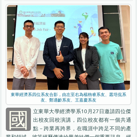
東華經濟系四位系友合影，由左至右為楊栴睿系友、叢培侃系
友、鄭適齡系友、王嘉慶系友
國
立東華大學經濟學系10月27日邀請四位傑
出校友回校演講，四位校友都有一個共通
點－跨業再跨界，在職涯中跨足不同的產
業和領域，彼等經歷傳達給學弟妹們一個重要訊息，經