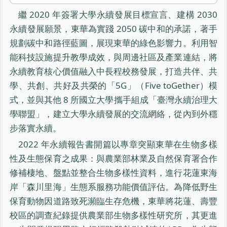
繼 2020 年簽署大學永續發展目標宣言、建構 2030
永續發展願景，東華為實踐 2050 碳中和的承諾，著手
規劃碳中和路徑藍圖，展現東華的綠色影響力。利用智
能科技設施提升教學成效，與周邊社區及產業連結，將
永續教育核心價值融入中長程校務發展，打造共伴、共
學、共創、共好及共榮的「5G」（Five toGether）模
式，並與其他 8 所國立大學攜手組成「臺灣永續治理大
學聯盟」，建立大學永續發展的交流網絡，從內到外穩
步落實永續。
2022 年永續報告書開篇以專章突顯東華在生物多樣
性及生態保育之成果：與農業部林業及自然保育署合作
修補棲地、盤點並整合生物多樣性資料，進行花蓮東海
岸「森川里海」生態系服務功能價值評估。為降低野生
保育動物因道路致死瀕臨生存危機，東華將花蓮、壽豐
校區的調查紀錄提供農業部生物多樣性研究所，其更進