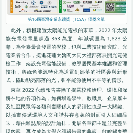
第16屆臺灣企業永續獎（TCSA）獲獎名單
此外，積極建置太陽能光電板的東華，2022 年太陽
能光電發電量超過 363 萬度、年減碳量為 1,823 公
噸，為全臺最會發電的學校，也與工業技術研究院、光
電業者合作，挺進花蓮太魯閣大同大禮部落展開光電健
檢工作、架設光電儲能設備，教導居民基本維護和管理
技術，將綠色能源轉化為送電到部落的社區參與新形
式，協助點亮部落的光，弭平能源使用不平等的情形。
東華 2022 永續報告書除了揭露校務治理、環境和深
耕在地的各項作為，如何增進學生、教職員、企業雇主
及社區民眾等各類利害關係人的易讀性也是一大關鍵。
以插畫傳遞環境人文和諧共存意象的封面引人細細品
味，藉由雜誌般的設計編排，開展各章節主題並完整呈
現內容，再次成為大學永續報告書的典範。欲瞭解東華