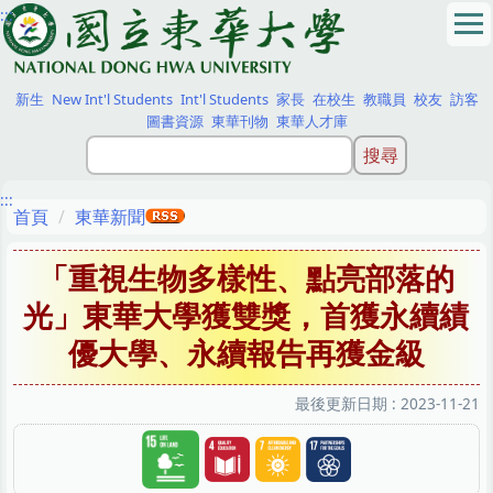
:::
跳
到
主
要
新生
New Int'l Students
Int'l Students
家長
在校生
教職員
校友
訪客
內
圖書資源
東華刊物
東華人才庫
容
區
:::
首頁
東華新聞
「重視生物多樣性、點亮部落的
光」東華大學獲雙獎，首獲永續績
優大學、永續報告再獲金級
最後更新日期 :
2023-11-21