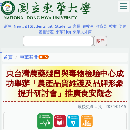
:::
跳
到
主
要
新生
New Int'l Students
Int'l Students
家長
在校生
教職員
校友
訪客
內
圖書資源
東華刊物
東華人才庫
容
區
:::
首頁
東華新聞
東台灣農藥殘留與毒物檢驗中心成
功舉辦「農產品質維護及品牌形象
提升研討會」推廣食安觀念
最後更新日期 :
2024-01-19