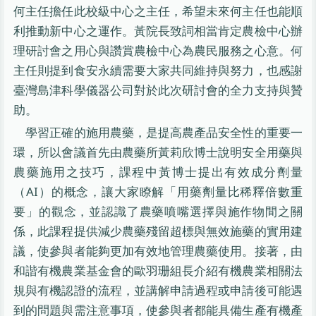
何主任擔任此校級中心之主任，希望未來何主任也能順
利推動新中心之運作。黃院長致詞相當肯定農檢中心辦
理研討會之用心與讚賞農檢中心為農民服務之心意。何
主任則提到食安永續需要大家共同維持與努力，也感謝
臺灣島津科學儀器公司對於此次研討會的全力支持與贊
助。
學習正確的施用農藥，是提高農產品安全性的重要一
環，所以會議首先由農藥所黃莉欣博士說明安全用藥與
農藥施用之技巧，課程中黃博士提出有效成分劑量
（AI）的概念，讓大家瞭解「用藥劑量比稀釋倍數重
要」的觀念，並認識了農藥噴嘴選擇與施作物間之關
係，此課程提供減少農藥殘留超標與無效施藥的實用建
議，使參與者能夠更加有效地管理農藥使用。接著，由
和諧有機農業基金會的歐羽珊組長介紹有機農業相關法
規與有機認證的流程，並講解申請過程或申請後可能遇
到的問題與需注意事項，使參與者都能具備生產有機產