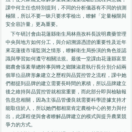
課中何主任也特別提到，不同的分析儀器有不同的偵測
極限，所以不要一昧只要求零檢出，瞭解「定量極限與
安全容許量」更為重要。
下午研討會由花蓮縣衛生局林燕孜科長說明農藥管理
中央與地方如何分工，與介紹溯源憑證的重要性及近年
來花蓮後市場監測之情形，瞭解衛生局扮演的角色並認
識與學習如何遵守相關法規。最後一堂課由花蓮縣富里
鄉農會張素華總幹事與蜂之鄉陳淑君執行長分別介紹兩
個單位品牌形象建立之歷程與品質控管之流程，課中她
們都提到品牌的建立需要長時間的累積，所以品牌建立
後之維持與品質控管就相當重要，而此部分即與檢驗報
告息息相關，因為主張品管優良就需要科學證據支持才
能取信於人，所以她們都相當肯定農檢中心的努力與付
出，此課程使與會者瞭解品牌建立的模式與提升農業競
爭力的方式。