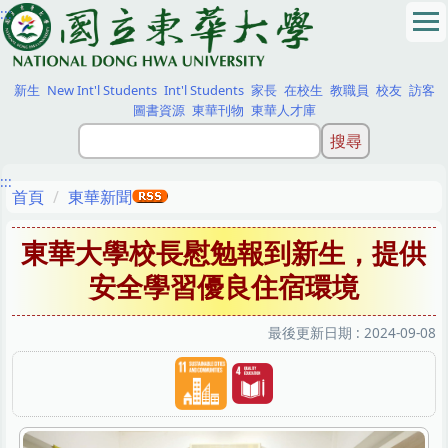
:::
跳
到
主
要
新生
New Int'l Students
Int'l Students
家長
在校生
教職員
校友
訪客
內
圖書資源
東華刊物
東華人才庫
容
區
:::
首頁
東華新聞
東華大學校長慰勉報到新生，提供
安全學習優良住宿環境
最後更新日期 :
2024-09-08