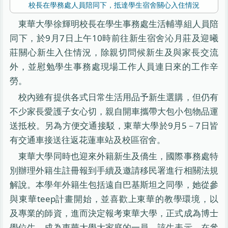
校長在學務處人員陪同下，抵達學生宿舍關心入住情況
東華大學徐輝明校長在學生事務處生活輔導組人員陪
同下，於9月7日上午10時前往新生宿舍沁月莊及迎曦
莊關心新生入住情況，除親切問候新生及與家長交流
外，並慰勉學生事務處現場工作人員連日來的工作辛
勞。
校內雖有提供各式日常生活用品予新生選購，但仍有
不少家長愛護子女心切，親自開車攜帶大包小包物品運
送抵校。另為方便交通接駁，東華大學於9月5－7日皆
有交通車接送往返花蓮車站及校區宿舍。
東華大學同時也迎來外籍新生及僑生，國際事務處特
別辦理外籍生註冊報到手續及邀請移民署進行相關法規
解說。本學年外籍生包括遠自巴基斯坦之同學，她從參
與東華teep計畫開始，並喜歡上東華的教學環境，以
及專業的師資，進而決定報考東華大學，正式成為博士
學位生，成為東華大學大家庭的一員。該生表示，在參