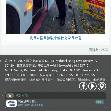
校長向搭乘接駁車離校之家長致意
瀏覽數:
2578
:::
© 1994 - 2026
國立東華大學 NDHU, National Dong Hwa University
974301 花蓮縣壽豐鄉大學路二段一號｜統一編號：08153719
No. 1, Sec. 2, Da Hsueh Rd. Shoufeng, Hualien 974301, Taiwan, R.O.C.
Tel：+886-3-890-3000
｜校安專線：03-863-6995、0937-295995
隱私權政策聲明
、
網站資料開放宣告
、
個資公開專區
、
緊急聯絡
、
網站導覽
現無示警
現在沒有示警。
more...
2026-08-09, 22:35│更新