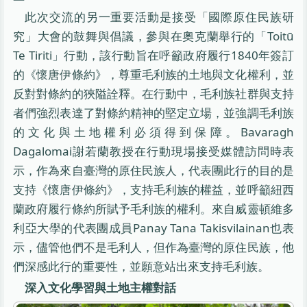
此次交流的另一重要活動是接受「國際原住民族研
究」大會的鼓舞與倡議，參與在奧克蘭舉行的「Toitū
Te Tiriti」行動，該行動旨在呼籲政府履行1840年簽訂
的《懷唐伊條約》，尊重毛利族的土地與文化權利，並
反對對條約的狹隘詮釋。在行動中，毛利族社群與支持
者們強烈表達了對條約精神的堅定立場，並強調毛利族
的文化與土地權利必須得到保障。Bavaragh
Dagalomai謝若蘭教授在行動現場接受媒體訪問時表
示，作為來自臺灣的原住民族人，代表團此行的目的是
支持《懷唐伊條約》，支持毛利族的權益，並呼籲紐西
蘭政府履行條約所賦予毛利族的權利。來自威靈頓維多
利亞大學的代表團成員Panay Tana Takisvilainan也表
示，儘管他們不是毛利人，但作為臺灣的原住民族，他
們深感此行的重要性，並願意站出來支持毛利族。
深入文化學習與土地主權對話