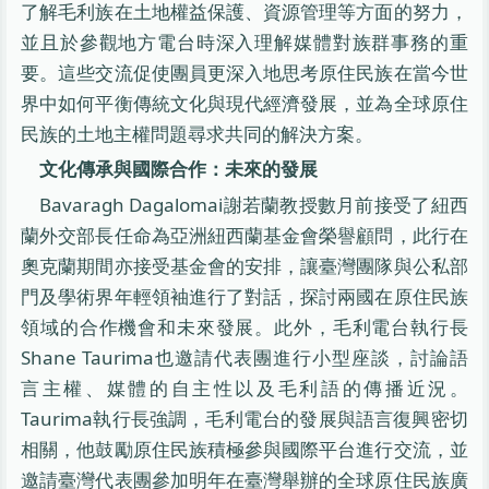
了解毛利族在土地權益保護、資源管理等方面的努力，
並且於參觀地方電台時深入理解媒體對族群事務的重
要。這些交流促使團員更深入地思考原住民族在當今世
界中如何平衡傳統文化與現代經濟發展，並為全球原住
民族的土地主權問題尋求共同的解決方案。
文化傳承與國際合作：未來的發展
Bavaragh Dagalomai謝若蘭教授數月前接受了紐西
蘭外交部長任命為亞洲紐西蘭基金會榮譽顧問，此行在
奧克蘭期間亦接受基金會的安排，讓臺灣團隊與公私部
門及學術界年輕領袖進行了對話，探討兩國在原住民族
領域的合作機會和未來發展。此外，毛利電台執行長
Shane Taurima也邀請代表團進行小型座談，討論語
言主權、媒體的自主性以及毛利語的傳播近況。
Taurima執行長強調，毛利電台的發展與語言復興密切
相關，他鼓勵原住民族積極參與國際平台進行交流，並
邀請臺灣代表團參加明年在臺灣舉辦的全球原住民族廣