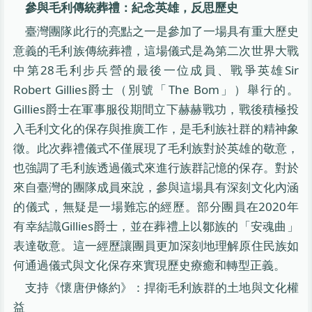
參與毛利傳統葬禮：紀念英雄，反思歷史
臺灣團隊此行的亮點之一是參加了一場具有重大歷史
意義的毛利族傳統葬禮，這場儀式是為第二次世界大戰
中第28毛利步兵營的最後一位成員、戰爭英雄Sir
Robert Gillies爵士（別號「The Bom」）舉行的。
Gillies爵士在軍事服役期間立下赫赫戰功，戰後積極投
入毛利文化的保存與推廣工作，是毛利族社群的精神象
徵。此次葬禮儀式不僅展現了毛利族對於英雄的敬意，
也強調了毛利族透過儀式來進行族群記憶的保存。對於
來自臺灣的團隊成員來說，參與這場具有深刻文化內涵
的儀式，無疑是一場難忘的經歷。部分團員在2020年
有幸結識Gillies爵士，並在葬禮上以鄒族的「安魂曲」
表達敬意。這一經歷讓團員更加深刻地理解原住民族如
何通過儀式與文化保存來實現歷史療癒和轉型正義。
支持《懷唐伊條約》：捍衛毛利族群的土地與文化權
益