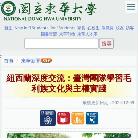
:::
跳
到
主
要
新生
New Int'l Students
Int'l Students
家長
在校生
教職員
校友
訪客
內
圖書資源
東華刊物
東華人才庫
容
區
:::
首頁
東華新聞
紐西蘭深度交流：臺灣團隊學習毛
利族文化與主權實踐
最後更新日期 :
2024-12-09