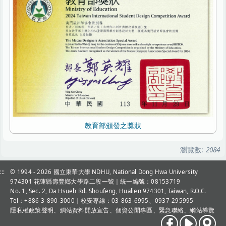
教育部頒發之獎狀
瀏覽數:
2084
:::
© 1994 - 2026
國立東華大學 NDHU, National Dong Hwa University
974301 花蓮縣壽豐鄉大學路二段一號｜統一編號：08153719
No. 1, Sec. 2, Da Hsueh Rd. Shoufeng, Hualien 974301, Taiwan, R.O.C.
Tel：+886-3-890-3000
｜校安專線：03-863-6995、0937-295995
隱私權政策聲明
、
網站資料開放宣告
、
個資公開專區
、
緊急聯絡
、
網站導覽