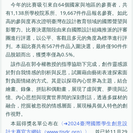
今年的比賽吸引來自64個國家與地區的參賽者，共
有1,138所學校院系所、19,667件作品報名參賽。如此
高的參與度再次證明臺灣在設計教育領域的國際聲望與
影響力。比賽決選階段由來自國際設計組織推派的評審
團進行評選，以公平、客觀且多元的角度為標準進行評
判。本屆比賽共有567件作品入圍決選，最終僅90件作
品脫穎而出，獲獎率僅為0.5%。
該作品在郭令權教授的指導協助下完成，創作靈感源
於對自我情感的剖析與反思，試圖藉由藝術表達探索面
對負面情緒的方式。其是以探尋內心世界為主題，結合
繪畫、錄像、拼貼和偶動畫，展現了虛與實、夢境與記
憶、內心思想與現實世界間的深刻對話，透過多媒材的
融合，挖掘被忽視的情感層面，展現極具個人特色的創
作視野。
本屆得獎名單公布在
〈➜2024臺灣國際學生創意設
計大賽官方網站（www.tisdc.org）〉
，並已於11月29