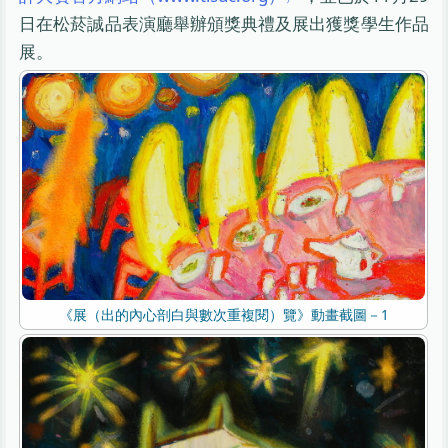
日在松菸誠品表演廳舉辦頒獎典禮及展出獲獎學生作品
展。
《展（出的內心剖白與數次重複閱）覽》動畫截圖－1