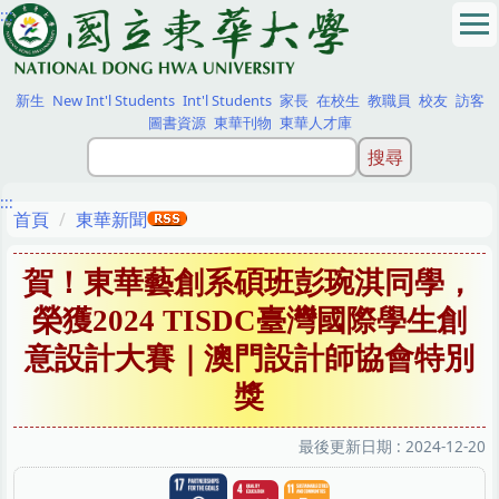
:::
跳
到
主
要
新生
New Int'l Students
Int'l Students
家長
在校生
教職員
校友
訪客
內
圖書資源
東華刊物
東華人才庫
容
區
:::
首頁
東華新聞
賀！東華藝創系碩班彭琬淇同學，
榮獲2024 TISDC臺灣國際學生創
意設計大賽｜澳門設計師協會特別
獎
最後更新日期 :
2024-12-20