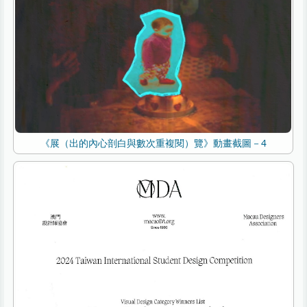
《展（出的內心剖白與數次重複閱）覽》動畫截圖－4