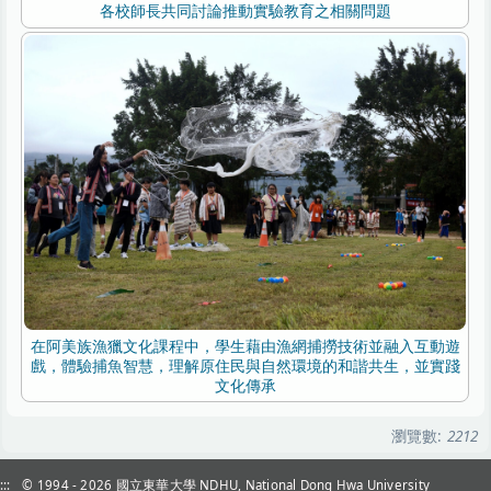
各校師長共同討論推動實驗教育之相關問題
在阿美族漁獵文化課程中，學生藉由漁網捕撈技術並融入互動遊
戲，體驗捕魚智慧，理解原住民與自然環境的和諧共生，並實踐
文化傳承
瀏覽數:
2212
:::
© 1994 - 2026
國立東華大學 NDHU, National Dong Hwa University