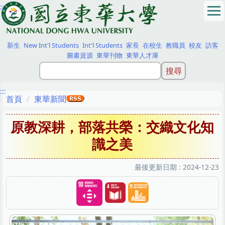
:::
跳
到
主
要
新生
New Int'l Students
Int'l Students
家長
在校生
教職員
校友
訪客
內
圖書資源
東華刊物
東華人才庫
容
區
:::
首頁
東華新聞
原教深耕，部落共榮：交織文化知
識之美
最後更新日期 :
2024-12-23