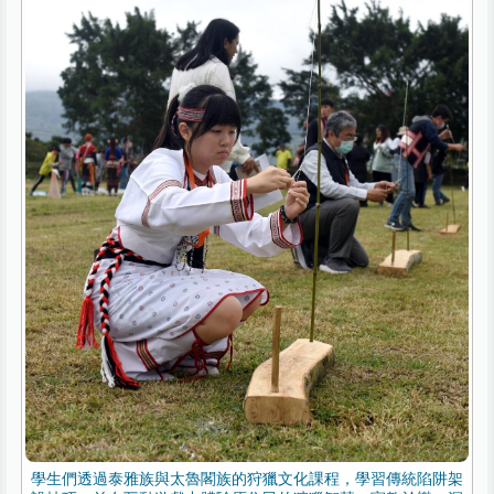
學生們透過泰雅族與太魯閣族的狩獵文化課程，學習傳統陷阱架