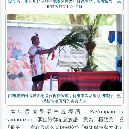
設技巧，並在互動遊戲中體驗原住民的狩獵智慧，寓教於樂，深
化對族群文化的理解
由布農族田清興耆老進行祈福儀式，祈求本次活動順利進行，更
祝福現場所有的與會人員
本年度成果展主題標語「Pas'uapain tu
kainauazan」源自巒群布農族語，意為「極致美」或
「最美」，意在展現各實驗學校於「藝術與技藝文化」