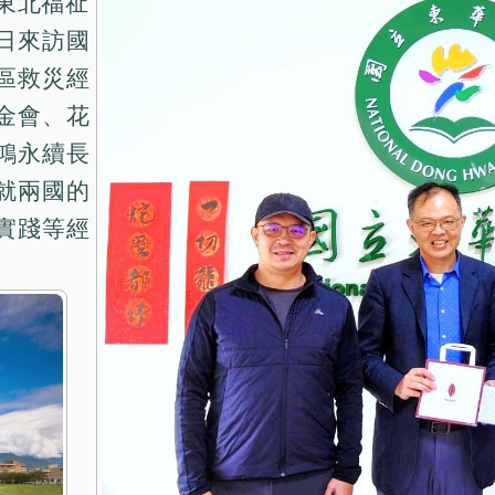
i及東北福祉
18日來訪國
區救災經
金會、花
鴻永續長
就兩國的
實踐等經