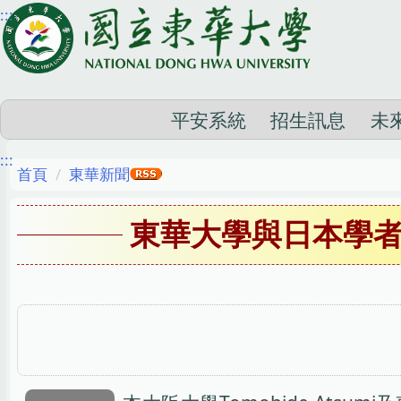
:::
跳
到
主
要
內
平安系統
招生訊息
未
容
:::
區
首頁
東華新聞
東華大學與日本學