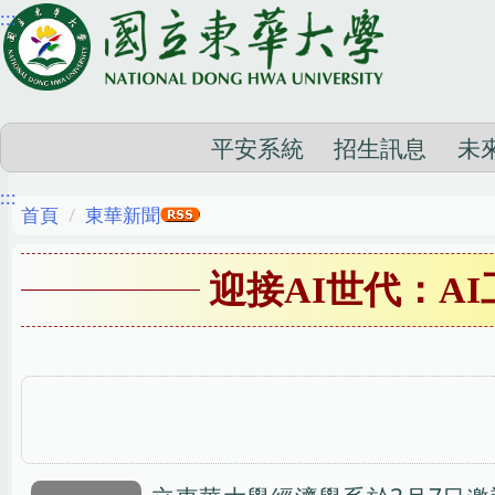
:::
跳
到
主
要
內
平安系統
招生訊息
未
容
:::
區
首頁
東華新聞
迎接AI世代：A