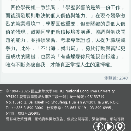
四位學長姐一致強調，「學歷影響的是第一份工作，
而後續發展則取決於個人價值與能力。」在現今競爭激
烈的就業環境中，學歷固然重要，但更關鍵的是個人價
值的體現，鼓勵同學們應積極培養溝通、協調與解決問
題的能力，並持續學習、考取專業證照，以提升職場競
爭力。此外，「不出海，就出局」，勇於行動與嘗試更
是成功的關鍵，也因為「有些燦爛你只能親自抵達」，
唯有不斷突破自我，才能真正掌握人生的選擇權。
瀏覽數:
2940
:::
© 1994 - 2026
國立東華大學 NDHU, National Dong Hwa University
974301 花蓮縣壽豐鄉大學路二段一號｜統一編號：08153719
No. 1, Sec. 2, Da Hsueh Rd. Shoufeng, Hualien 974301, Taiwan, R.O.C.
Tel：+886-3-890-3000
｜校安專線：03-863-6119、03-890-6995、
6119、0937-295995
隱私權政策聲明
、
網站資料開放宣告
、
個資公開專區
、
緊急聯絡
、
網站導覽