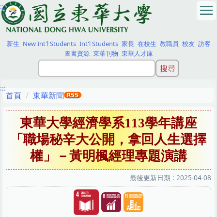
:::
跳
到
主
要
新生
New Int'l Students
Int'l Students
家長
在校生
教職員
校友
訪客
內
圖書資源
東華刊物
東華人才庫
容
區
:::
首頁
東華新聞
東華大學經濟學系113學年講座
「職場秘辛大公開，拿回人生選擇
權」－黃明楓經理專題演講
最後更新日期 :
2025-04-08