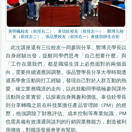
黃明楓校友（前排右二）、辜信銓校友（前排左一）、鄭博元校
友（前排左二）、張品豐校友（前排右一）會後與師生合影
此次講座還有三位校友一同參與分享。鄭博元學長以
自身經驗出發，提醒同學們思考「自己想要什麼」與
「工作在選我們」都是職場生涯上必然面對的兩個面
向，需要持續適應與調整。張品豐學長分享大學時期透
過系學會活動與打工經驗，發現自己對於人群互動的熱
愛，確立業務職涯的走向，以此鼓勵同學積極參與課外
活動與企業實習，以探索自身興趣和價值。辜信銓學長
則分享轉職之前在科技業擔任產品管理師（PM）的經
歷，他強調除了財務評估、成本控制等專業知識，PM
也需具備有效溝通與談判的行銷與業務能力，創造被利
用價值，對職涯發展會更有幫助。