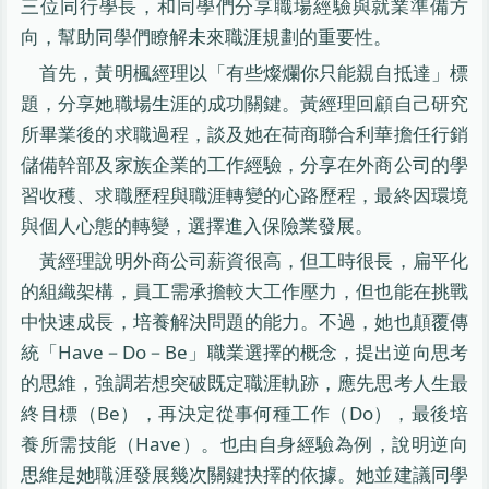
三位同行學長，和同學們分享職場經驗與就業準備方
向，幫助同學們瞭解未來職涯規劃的重要性。
首先，黃明楓經理以「有些燦爛你只能親自抵達」標
題，分享她職場生涯的成功關鍵。黃經理回顧自己研究
所畢業後的求職過程，談及她在荷商聯合利華擔任行銷
儲備幹部及家族企業的工作經驗，分享在外商公司的學
習收穫、求職歷程與職涯轉變的心路歷程，最終因環境
與個人心態的轉變，選擇進入保險業發展。
黃經理說明外商公司薪資很高，但工時很長，扁平化
的組織架構，員工需承擔較大工作壓力，但也能在挑戰
中快速成長，培養解決問題的能力。不過，她也顛覆傳
統「Have－Do－Be」職業選擇的概念，提出逆向思考
的思維，強調若想突破既定職涯軌跡，應先思考人生最
終目標（Be），再決定從事何種工作（Do），最後培
養所需技能（Have）。也由自身經驗為例，說明逆向
思維是她職涯發展幾次關鍵抉擇的依據。她並建議同學