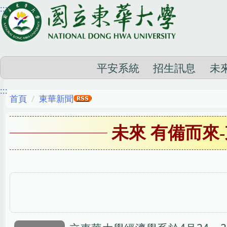
:::
跳
到
主
要
內
平安系統
招生訊息
未
容
:::
區
首頁
東華新聞
未來 有備而來