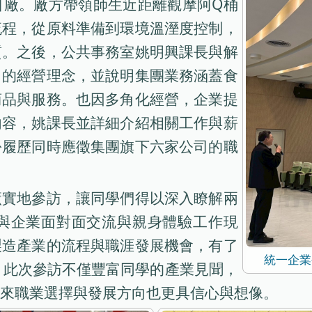
口廠。廠方帶領師生近距離觀摩阿Q桶
流程，從原料準備到環境溫溼度控制，
質。之後，公共事務室姚明興課長與解
」的經營理念，並說明集團業務涵蓋食
商品與服務。也因多角化經營，企業提
內容，姚課長並詳細介紹相關工作與薪
份履歷同時應徵集團旗下六家公司的職
廠實地參訪，讓同學們得以深入瞭解兩
與企業面對面交流與親身體驗工作現
製造產業的流程與職涯發展機會，有了
統一企業
，此次參訪不僅豐富同學的產業見聞，
來職業選擇與發展方向也更具信心與想像。