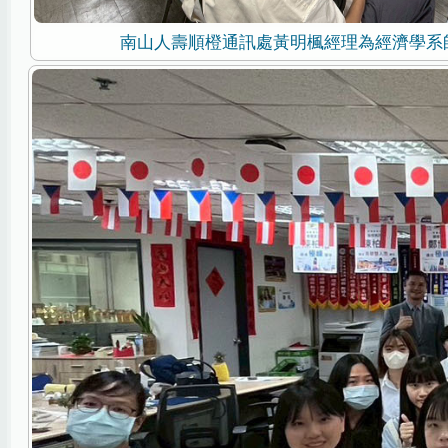
南山人壽順橙通訊處黃明楓經理為經濟學系