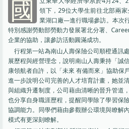
國
立東華大學經濟學系於4月24、
領下，29位大學生前往北部兩
業湖口廠—進行職場參訪。本次
特別感謝勞動部勞動力發展署北分署、Care
企業的協助，讓參訪活動圓滿成功。
行程第一站為南山人壽保險公司順橙通訊
展歷程與經營理念，說明南山人壽秉持「誠
康領航者自許，以「未來 有備而來」協助保
進一步說明公司完善的人才培育計畫，她並
與組織升遷制度，公司藉由清晰的晉升管道
也分享自身職涯歷程，提醒同學除了學習保
協調能力。同學們藉由參觀辦公環境與瞭解
模式有更深刻瞭解。