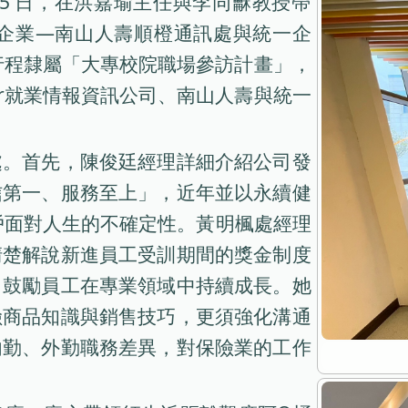
25 日，在洪嘉瑜主任與李同龢教授帶
家企業—南山人壽順橙通訊處與統一企
行程隸屬「大專校院職場參訪計畫」，
er就業情報資訊公司、南山人壽與統一
處。首先，陳俊廷經理詳細介紹公司發
信第一、服務至上」，近年並以永續健
戶面對人生的不確定性。黃明楓處經理
清楚解說新進員工受訓期間的獎金制度
，鼓勵員工在專業領域中持續成長。她
險商品知識與銷售技巧，更須強化溝通
內勤、外勤職務差異，對保險業的工作