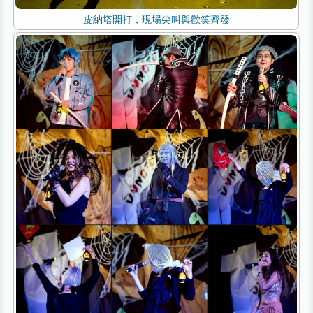
皮納塔開打，現場尖叫與歡笑齊發