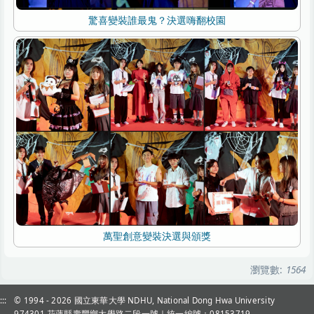
驚喜變裝誰最鬼？決選嗨翻校園
萬聖創意變裝決選與頒獎
瀏覽數:
1564
:::
© 1994 - 2026
國立東華大學 NDHU, National Dong Hwa University
974301 花蓮縣壽豐鄉大學路二段一號｜統一編號：08153719