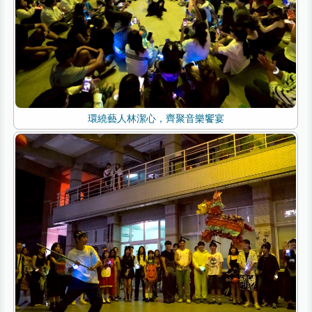
環繞藝人林潔心，齊聚音樂饗宴