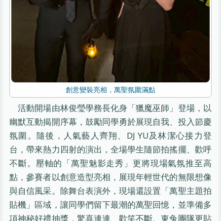
創意變裝亮相，萬聖氛圍滿點
活動開場由林俊瑩學務長化身「獵魔巫師」登場，以
幽默互動揭開序幕，鼓勵同學勇於展現自我、投入節慶
氛圍。隨後，人氣藝人齊翔、DJ YU及林潔心接力登
台，帶來熱力四射的演出，全場學生隨節拍搖擺、歡呼
不斷。壓軸的「萬聖魅影走秀」更將現場氣氛推至高
點，參賽者以創意造型亮相，展現年輕世代的無限想像
與自信風采。除舞台表演外，現場還設置「萬聖主題拍
貼機」區域，讓同學們留下最潮的萬聖回憶，並準備多
項神秘好禮抽獎，驚喜連連、歡笑不斷。東兔團隊更貼