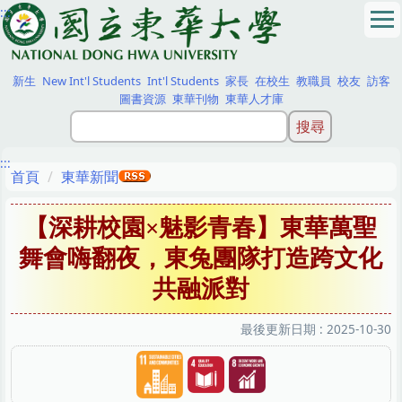
:::
跳
到
主
要
新生
New Int'l Students
Int'l Students
家長
在校生
教職員
校友
訪客
內
圖書資源
東華刊物
東華人才庫
容
區
:::
首頁
東華新聞
【深耕校園×魅影青春】東華萬聖
舞會嗨翻夜，東兔團隊打造跨文化
共融派對
最後更新日期 :
2025-10-30