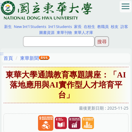
:::
跳
到
主
要
新生
New Int'l Students
Int'l Students
家長
在校生
教職員
校友
訪客
內
圖書資源
東華刊物
東華人才庫
容
區
:::
首頁
東華新聞
東華大學通識教育專題講座：「AI
落地應用與AI實作型人才培育平
台」
最後更新日期 :
2025-11-25