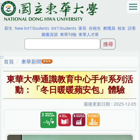
:::
跳
到
主
要
新生
New Int'l Students
Int'l Students
家長
在校生
教職員
校友
訪客
內
圖書資源
東華刊物
東華人才庫
容
區
:::
首頁
東華新聞
東華大學通識教育中心手作系列活
動：「冬日暖暖蘋安包」體驗
最後更新日期 :
2025-12-05