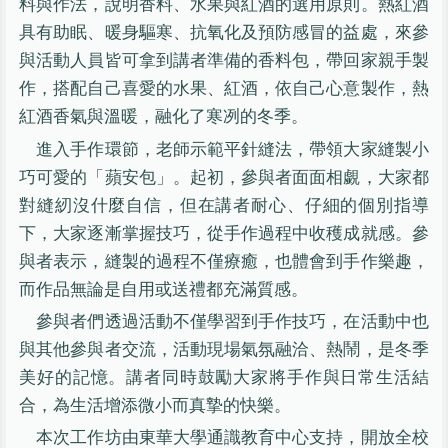
料與作法，說明香料、水果與紅酒的選用原則。熱紅酒
具有助眠、暖身驅寒、抗氧化及預防感冒的益處，來參
與活動人員皆可拿到講者準備的香料包，帶回家親手製
作，搭配自己喜愛的水果、紅酒，依自己心意製作，熱
紅酒香氣與溫暖，融化了寒冽的冬季。
進入手作環節，老師示範平針縫法，帶領大家縫製小
巧可愛的「蘋安包」。起初，參與者面面相覷，大家都
對縫紉沒什麼自信，但在講者耐心、仔細的個別指導
下，大家逐漸掌握技巧，從手作過程中收穫成就感。參
與者表示，縫製的過程不僅療癒，也體會到手作樂趣，
而作品無論是自用或送禮都充滿質感。
參與者們透過活動不僅學習到手作技巧，在活動中也
與其他參與者交流，活動現場氣氛融洽、熱鬧，是冬季
美好的記憶。講者同時鼓勵大家將手作與日常生活結
合，為生活增添微小而真摯的快樂。
本次工作坊由東華大學通識教育中心支持，開放全校