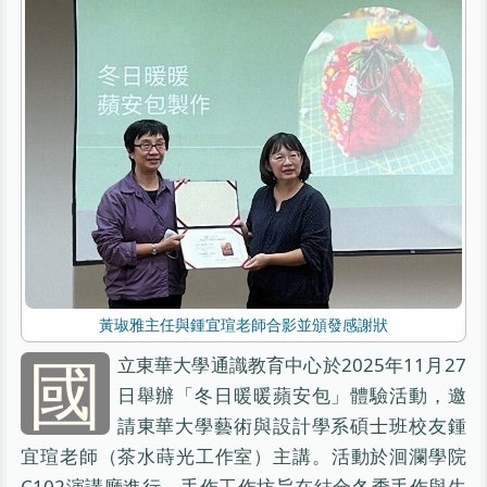
黃琡雅主任與鍾宜瑄老師合影並頒發感謝狀
國
立東華大學通識教育中心於2025年11月27
日舉辦「冬日暖暖蘋安包」體驗活動，邀
請東華大學藝術與設計學系碩士班校友鍾
宜瑄老師（茶水蒔光工作室）主講。活動於洄瀾學院
C102演講廳進行，手作工作坊旨在結合冬季手作與生