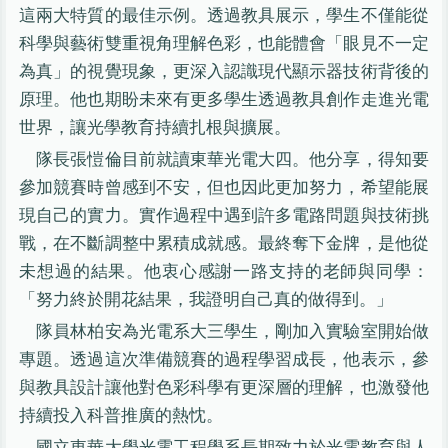
這兩大特質的最佳示例。透過教具展示，學生不僅能從
科學與藝術雙重視角理解色彩，也能體會「眼見不一定
為真」的視覺現象，更深入認識現代顯示器技術背後的
原理。他也期盼未來有更多學生透過教具創作走進光電
世界，讓光學教育持續扎根與擴展。
隊長張愷倫目前就讀東華光電大四。他分享，得知要
參加競賽時曾感到不安，但也因此更加努力，希望能展
現自己的實力。實作過程中遇到許多電路問題與技術挑
戰，在不斷調整中累積成就感。最終奪下金牌，是他從
未想過的結果。他衷心感謝一路支持的老師與同學：
「努力終於開花結果，我證明自己真的做得到。」
隊員林柏安為光電系大三學生，剛加入實驗室開始做
專題。透過這次準備競賽的過程學習成長，他表示，參
與教具設計讓他對色彩科學有更深層的理解，也激發他
持續投入科普推廣的熱忱。
國立東華大學光電工程學系長期致力於光電教育與人