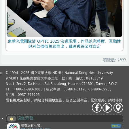
東華光電團隊於 OPTIC 2025 決選現場，作品以完整度、互動性
與科普價值脫穎而出，最終獲得金牌肯定
瀏覽數:
1809
:::
© 1994 - 2026
國立東華大學 NDHU, National Dong Hwa University
974301 花蓮縣壽豐鄉大學路二段一號｜統一編號：08153719
No. 1, Sec. 2, Da Hsueh Rd. Shoufeng, Hualien 974301, Taiwan, R.O.C.
Tel：+886-3-890-3000
｜校安專線：03-863-6119、03-890-6995、
6119、0937-295995
隱私權政策聲明
、
網站資料開放宣告
、
個資公開專區
、
緊急聯絡
、
網站導覽
現無示警
現在沒有示警。
more...