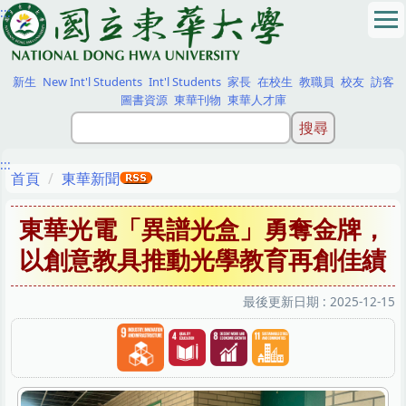
:::
跳
到
主
要
新生
New Int'l Students
Int'l Students
家長
在校生
教職員
校友
訪客
內
圖書資源
東華刊物
東華人才庫
容
區
:::
首頁
東華新聞
東華光電「異譜光盒」勇奪金牌，
以創意教具推動光學教育再創佳績
最後更新日期 :
2025-12-15