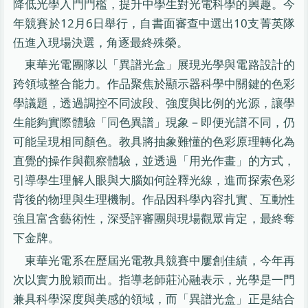
降低光學入門門檻，提升中學生對光電科學的興趣。今
年競賽於12月6日舉行，自書面審查中選出10支菁英隊
伍進入現場決選，角逐最終殊榮。
東華光電團隊以「異譜光盒」展現光學與電路設計的
跨領域整合能力。作品聚焦於顯示器科學中關鍵的色彩
學議題，透過調控不同波段、強度與比例的光源，讓學
生能夠實際體驗「同色異譜」現象－即便光譜不同，仍
可能呈現相同顏色。教具將抽象難懂的色彩原理轉化為
直覺的操作與觀察體驗，並透過「用光作畫」的方式，
引導學生理解人眼與大腦如何詮釋光線，進而探索色彩
背後的物理與生理機制。作品因科學內容扎實、互動性
強且富含藝術性，深受評審團與現場觀眾肯定，最終奪
下金牌。
東華光電系在歷屆光電教具競賽中屢創佳績，今年再
次以實力脫穎而出。指導老師莊沁融表示，光學是一門
兼具科學深度與美感的領域，而「異譜光盒」正是結合