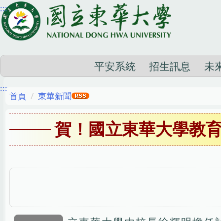
:::
跳
到
主
要
內
平安系統
招生訊息
未
容
:::
區
首頁
東華新聞
賀！國立東華大學教