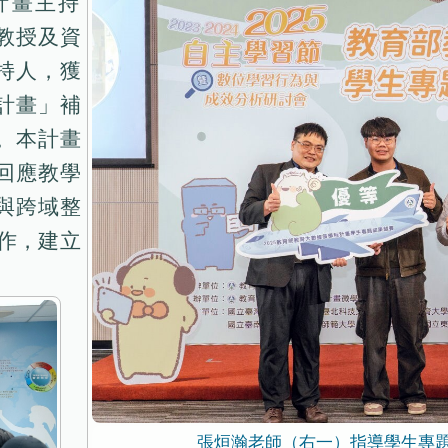
計畫主持
教授及資
持人，獲
計畫」補
。本計畫
回應教學
與跨域整
製作，建立
張烜瀚老師（右一）指導學生專