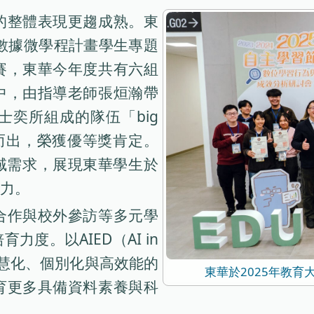
的整體表現更趨成熟。東
大數據微學程計畫學生專題
賽，東華今年度共有六組
中，由指導老師張烜瀚帶
奕所組成的隊伍「big
穎而出，榮獲優等獎肯定。
域需求，展現東華學生於
力。
合作與校外參訪等多元學
度。以AIED（AI in
造智慧化、個別化與高效能的
東華於2025年教
育更多具備資料素養與科