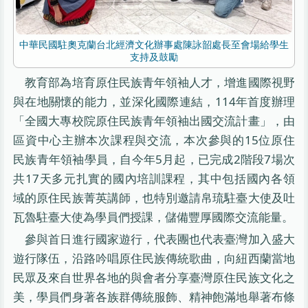
中華民國駐奧克蘭台北經濟文化辦事處陳詠韶處長至會場給學生
支持及鼓勵
教育部為培育原住民族青年領袖人才，增進國際視野
與在地關懷的能力，並深化國際連結，114年首度辦理
「全國大專校院原住民族青年領袖出國交流計畫」，由
區資中心主辦本次課程與交流，本次參與的15位原住
民族青年領袖學員，自今年5月起，已完成2階段7場次
共17天多元扎實的國內培訓課程，其中包括國內各領
域的原住民族菁英講師，也特別邀請帛琉駐臺大使及吐
瓦魯駐臺大使為學員們授課，儲備豐厚國際交流能量。
參與首日進行國家遊行，代表團也代表臺灣加入盛大
遊行隊伍，沿路吟唱原住民族傳統歌曲，向紐西蘭當地
民眾及來自世界各地的與會者分享臺灣原住民族文化之
美，學員們身著各族群傳統服飾、精神飽滿地舉著布條