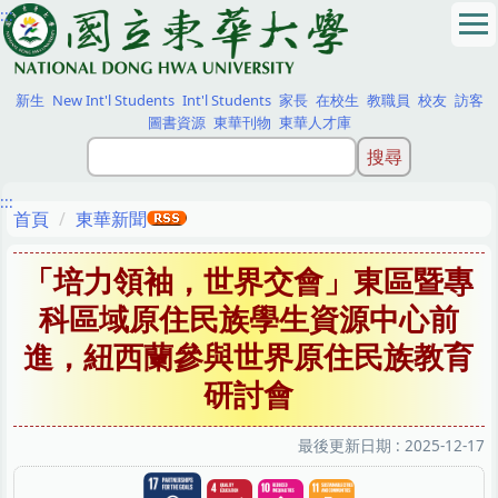
:::
跳
到
主
要
新生
New Int'l Students
Int'l Students
家長
在校生
教職員
校友
訪客
內
圖書資源
東華刊物
東華人才庫
容
區
:::
首頁
東華新聞
「培力領袖，世界交會」東區暨專
科區域原住民族學生資源中心前
進，紐西蘭參與世界原住民族教育
研討會
最後更新日期 :
2025-12-17