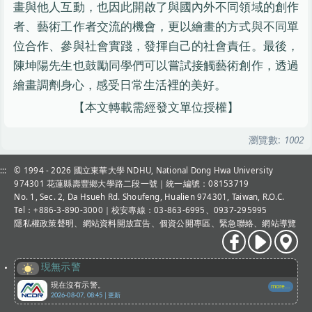
畫與他人互動，也因此開啟了與國內外不同領域的創作
者、藝術工作者交流的機會，更以繪畫的方式與不同單
位合作、參與社會實踐，發揮自己的社會責任。最後，
陳坤陽先生也鼓勵同學們可以嘗試接觸藝術創作，透過
繪畫調劑身心，感受日常生活裡的美好。
【本文轉載需經發文單位授權】
瀏覽數:
1002
:::
© 1994 - 2026
國立東華大學 NDHU, National Dong Hwa University
974301 花蓮縣壽豐鄉大學路二段一號｜統一編號：08153719
No. 1, Sec. 2, Da Hsueh Rd. Shoufeng, Hualien 974301, Taiwan, R.O.C.
Tel：+886-3-890-3000
｜校安專線：03-863-6995、0937-295995
隱私權政策聲明
、
網站資料開放宣告
、
個資公開專區
、
緊急聯絡
、
網站導覽
現無示警
現在沒有示警。
more...
2026-08-07, 08:45│更新