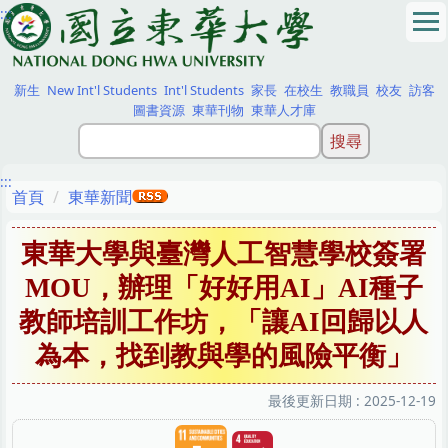
:::
跳
到
主
要
新生
New Int'l Students
Int'l Students
家長
在校生
教職員
校友
訪客
內
圖書資源
東華刊物
東華人才庫
容
區
:::
首頁
東華新聞
東華大學與臺灣人工智慧學校簽署
MOU，辦理「好好用AI」AI種子
教師培訓工作坊，「讓AI回歸以人
為本，找到教與學的風險平衡」
最後更新日期 :
2025-12-19