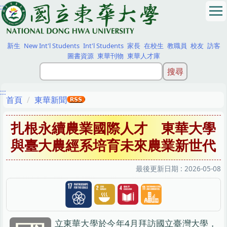
:::
跳
到
主
要
新生
New Int'l Students
Int'l Students
家長
在校生
教職員
校友
訪客
內
圖書資源
東華刊物
東華人才庫
容
區
:::
首頁
東華新聞
扎根永續農業國際人才 東華大學
與臺大農經系培育未來農業新世代
最後更新日期 :
2026-05-08
立東華大學於今年4月拜訪國立臺灣大學，