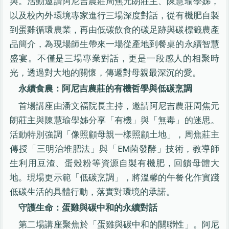
與。活動邀請阿尼吉農莊周焦元朗莊主、陳慧瑜學姊，
以及校內外環境專家進行三場深度對話，從有機肥自製
到蛋雞循環農業，再由低碳飲食的碳足跡與碳標籤農產
品簡介，為現場師生帶來一場從產地到餐桌的永續智慧
盛宴。不僅是三場專業對話，更是一段感人的相聚時
光，透過對大地的關懷，傳遞對母親最深沉的愛。
永續食農：阿尼吉農莊的有機哲學與低碳烹調
首場講座由潘文福院長主持，邀請阿尼吉農莊周焦元
朗莊主與陳慧瑜學姊分享「有機」與「無毒」的迷思。
活動特別強調「像照顧母親一樣照顧土地」，周焦莊主
傳授「三明治堆肥法」與「EM菌發酵」技術，教導師
生利用豆渣、蛋殼粉等資源自製有機肥，回饋母體大
地。現場更示範「低碳烹調」，將溫馨的午餐化作實踐
低碳生活的具體行動，落實對環境的承諾。
守護生命：蛋雞與碳中和的永續對話
第二場講座聚焦於「蛋雞與碳中和的關聯性」。阿尼