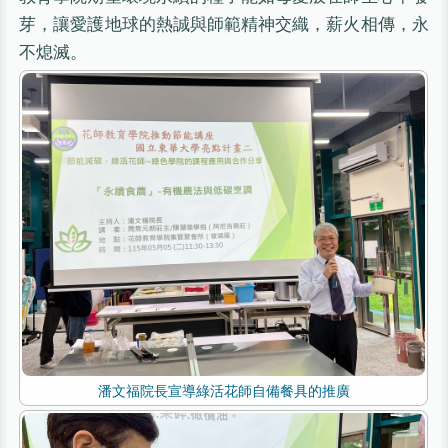
芽，讓愛護地球的熱誠與師範精神交織，薪火相傳，永
不熄滅。
潘文福院長宣導綠活花師自備餐具的推廣