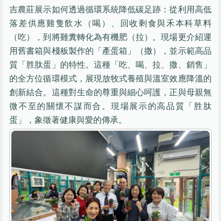
吉農莊展示如何透過循環系統降低碳足跡：從利用高低
落差供應雞隻飲水（喝）、回收剩食與禾本科草料
（吃），到將雞糞轉化為有機肥（拉）。現場更介紹運
用舊書箱與棧板製作的「產蛋箱」（撒），並示範高品
質「胜肽蛋」的特性。這種「吃、喝、拉、撒、銷售」
的全方位循環模式，展現放牧式養殖與溫室效應降溫的
創新結合。這種對生命的尊重與細心呵護，正與母親無
微不至的關懷不謀而合。現場展示的高品質「胜肽
蛋」，象徵著健康與愛的傳承。