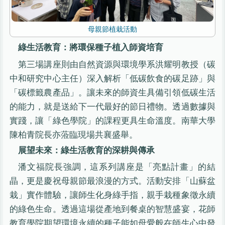
母親節植栽活動
綠生活教育：將環保種子植入師資培育
第三場講座則由自然資源與環境學系洪耀明教授（碳
中和研究中心主任）深入解析「低碳飲食的碳足跡」與
「碳標籤農產品」。讓未來的師資生具備引領低碳生活
的能力，就是送給下一代最好的節日禮物。透過數據與
實踐，讓「綠色學院」的課程更具生命溫度。南華大學
陳柏青院長亦蒞臨現場共襄盛舉。
展望未來：綠生活教育的深耕與傳承
潘文福院長強調，這系列講座是「亮點計畫」的結
晶，更是慶祝母親節最浪漫的方式。活動安排「山蘇盆
栽」實作體驗，讓師生化身綠手指，親手栽種象徵永續
的綠色生命。透過這場從產地到餐桌的智慧盛宴，花師
教育學院期望環境永續的種子能如母愛般在師生心中發