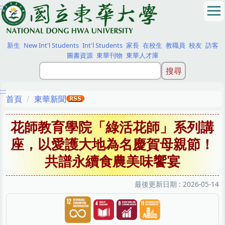
:::
跳
到
主
要
新生
New Int'l Students
Int'l Students
家長
在校生
教職員
校友
訪客
內
圖書資源
東華刊物
東華人才庫
容
區
:::
首頁
東華新聞
花師教育學院「綠活花師」系列講
座，以愛護大地為名慶賀母親節！
共譜永續食農美味饗宴
最後更新日期 :
2026-05-14