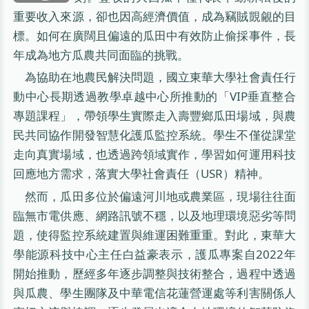
重要收入來源，卻也因高經濟價值，成為竊賊覬覦的目
標。如何在廣闊且偏遠的瓜田中有效防止偷採事件，長
年成為地方瓜農共同面臨的挑戰。
為協助在地農民解決問題，國立東華大學社會責任行
動中心長期透過教學卓越中心所推動的「VIP垂直整合
專題課程」，帶領學生實際走入壽豐鄉瓜田場域，與農
民共同協作開發智慧化護瓜監控系統。學生不僅從課堂
走向真實場域，也透過跨領域實作，學習如何運用科技
回應地方需求，落實大學社會責任（USR）精神。
然而，瓜田多位於偏遠河川地或農業區，現場往往面
臨無市電供應、網路訊號不穩，以及地理環境惡劣等問
題，使得監控系統建置與維運困難重重。對此，東華大
學能源科技中心主任白益豪表示，護瓜專案自2022年
開始推動，歷經多年逐步調整與技術整合，過程中透過
與瓜農、學生團隊及中華電信花蓮營運處等利害關係人