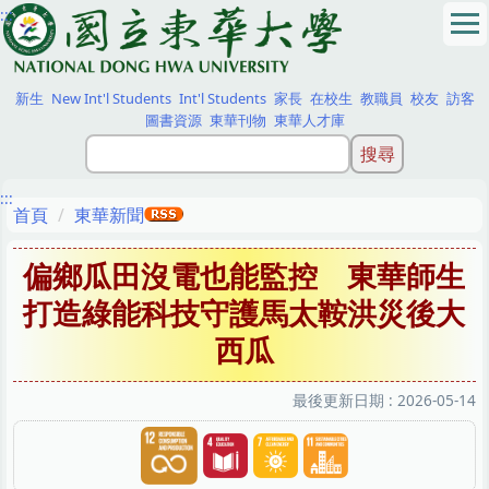
:::
跳
到
主
要
新生
New Int'l Students
Int'l Students
家長
在校生
教職員
校友
訪客
內
圖書資源
東華刊物
東華人才庫
容
區
:::
首頁
東華新聞
偏鄉瓜田沒電也能監控 東華師生
打造綠能科技守護馬太鞍洪災後大
西瓜
最後更新日期 :
2026-05-14