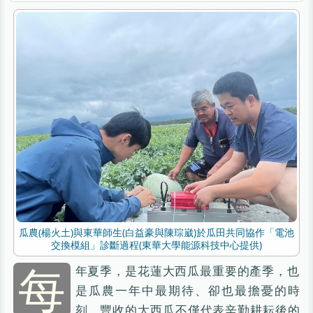
瓜農(楊火土)與東華師生(白益豪與陳琮崴)於瓜田共同協作「電池
交換模組」診斷過程(東華大學能源科技中心提供)
每
年夏季，是花蓮大西瓜最重要的產季，也
是瓜農一年中最期待、卻也最擔憂的時
刻。豐收的大西瓜不僅代表辛勤耕耘後的