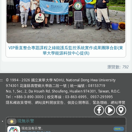
VIP垂直整合專題課程之綠能護瓜監控系統實作成果團隊合影(東
華大學能源科技中心提供)
瀏覽數:
792
:::
© 1994 - 2026
國立東華大學 NDHU, National Dong Hwa University
974301 花蓮縣壽豐鄉大學路二段一號｜統一編號：08153719
No. 1, Sec. 2, Da Hsueh Rd. Shoufeng, Hualien 974301, Taiwan, R.O.C.
Tel：+886-3-890-3000
｜校安專線：03-863-6995、0937-295995
隱私權政策聲明
、
網站資料開放宣告
、
個資公開專區
、
緊急聯絡
、
網站導覽
現無示警
現在沒有示警。
more...