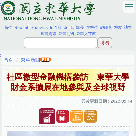
:::
跳
到
主
要
新生
New Int'l Students
Int'l Students
家長
在校生
教職員
校友
訪客
內
圖書資源
東華刊物
東華人才庫
容
區
:::
首頁
東華新聞
社區微型金融機構參訪 東華大學
財金系擴展在地參與及全球視野
最後更新日期 :
2026-05-14