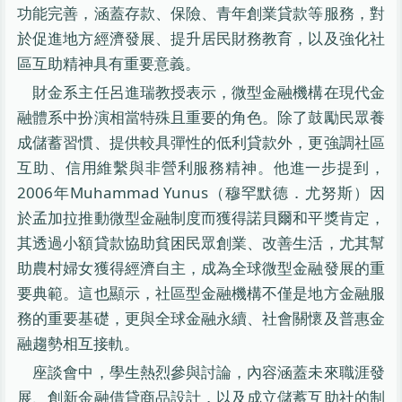
功能完善，涵蓋存款、保險、青年創業貸款等服務，對
於促進地方經濟發展、提升居民財務教育，以及強化社
區互助精神具有重要意義。
財金系主任呂進瑞教授表示，微型金融機構在現代金
融體系中扮演相當特殊且重要的角色。除了鼓勵民眾養
成儲蓄習慣、提供較具彈性的低利貸款外，更強調社區
互助、信用維繫與非營利服務精神。他進一步提到，
2006年Muhammad Yunus（穆罕默德．尤努斯）因
於孟加拉推動微型金融制度而獲得諾貝爾和平獎肯定，
其透過小額貸款協助貧困民眾創業、改善生活，尤其幫
助農村婦女獲得經濟自主，成為全球微型金融發展的重
要典範。這也顯示，社區型金融機構不僅是地方金融服
務的重要基礎，更與全球金融永續、社會關懷及普惠金
融趨勢相互接軌。
座談會中，學生熱烈參與討論，內容涵蓋未來職涯發
展、創新金融借貸商品設計，以及成立儲蓄互助社的制