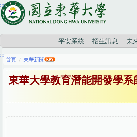
:::
跳
到
主
要
內
平安系統
招生訊息
未
容
:::
區
首頁
東華新聞
東華大學教育潛能開發學系師生