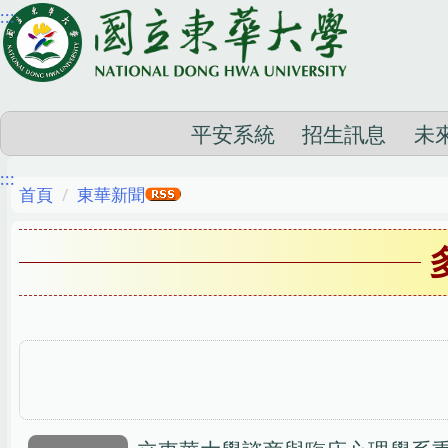
:::
跳
到
主
要
內
平安系統
招生訊息
未
容
:::
區
首頁
東華新聞