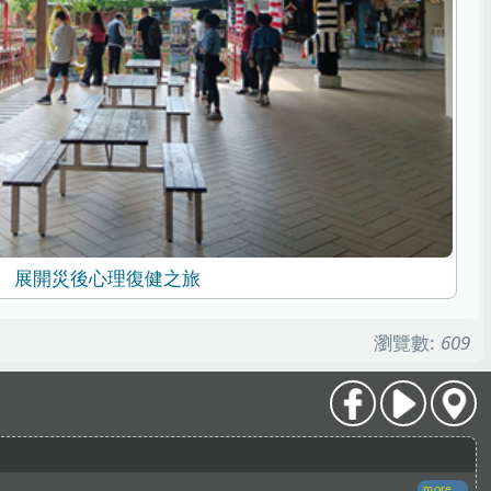
展開災後心理復健之旅
瀏覽數:
609
more...