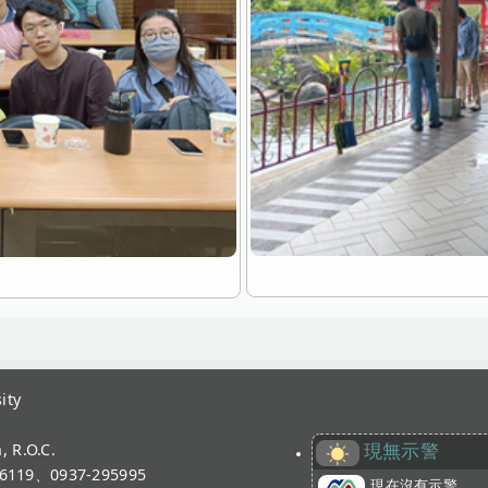
ity
, R.O.C.
現無示警
119、0937-295995
現在沒有示警。