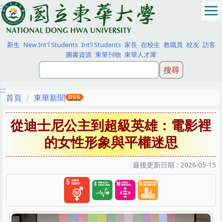
:::
跳
到
主
要
新生
New Int'l Students
Int'l Students
家長
在校生
教職員
校友
訪客
內
圖書資源
東華刊物
東華人才庫
容
區
:::
首頁
東華新聞
從迪士尼公主到超級英雄：電影裡
的女性形象與平權迷思
最後更新日期 :
2026-05-15