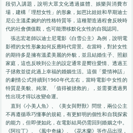
段切入講題，說明大眾文化透過媒體、娛樂與消費市
場，建構「理想女性」的形象，如芭比娃娃和早期迪士
尼公主溫柔婉約的性格特質等，這種塑造過程會反映時
代的社會價值觀，也可能潛移默化女性的自我認同。
張志宏老師以迪士尼電影《白雪公主》為例，說明電
影裡的女性形象如何反應時代背景。在當時，對於女性
的期待多是擁有溫柔美麗的外貌，並且結婚生子、照顧
家庭，這也反映到公主的設定通常是嚮往愛情、透過王
子拯救並從此過上幸福的婚姻生活。這個「愛情神話」
的劇情公式持續到1960年代左右，當時電影中女性的
特質是美貌、純潔、「值得被拯救的」，並需要透過男
性出現才得以改變命運。
直到《小美人魚》、《美女與野獸》問世，兩位公主
不再遵循乖巧懂事的規範，有更鮮明的個性和自我探索
的能力，但即便如此，在電影結局仍需回到婚姻之中。
《阿拉丁》、《風中奇緣》、《花木蘭》等作品出現，