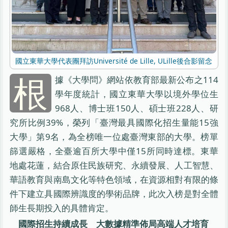
國立東華大學代表團拜訪Université de Lille, ULille後合影留念
根
據《大學問》網站依教育部最新公布之114
學年度統計，國立東華大學以境外學位生
968人、博士班150人、碩士班228人、研
究所比例39%，榮列「臺灣最具國際化招生量能15強
大學」第9名，為全榜唯一位處臺灣東部的大學。榜單
篩選嚴格，全臺逾百所大學中僅15所同時達標。東華
地處花蓮，結合原住民族研究、永續發展、人工智慧、
華語教育與南島文化等特色領域，在資源相對有限的條
件下建立具國際辨識度的學術品牌，此次入榜是對全體
師生長期投入的具體肯定。
國際招生持續成長 大數據精準佈局高端人才培育