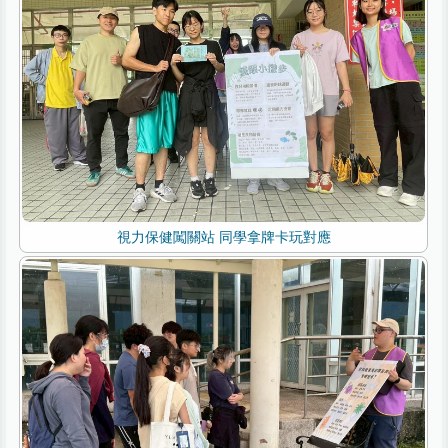
視力保健闖關站 同學拿牌卡玩對應