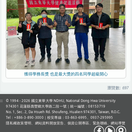
獲得學務長獎 也是最大獎的四名同學超級開心
瀏覽數:
697
:::
© 1994 - 2026
國立東華大學 NDHU, National Dong Hwa University
974301 花蓮縣壽豐鄉大學路二段一號｜統一編號：08153719
No. 1, Sec. 2, Da Hsueh Rd. Shoufeng, Hualien 974301, Taiwan, R.O.C.
Tel：+886-3-890-3000
｜校安專線：03-863-6995、0937-295995
隱私權政策聲明
、
網站資料開放宣告
、
個資公開專區
、
緊急聯絡
、
網站導覽