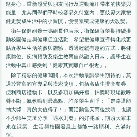
鬆身心，重新感受與朋友同行及運動流汗帶來的快樂與
能量；尤其同學們平時較容易久待室內，更鼓勵大家把
健走變成生活中的小習慣，慢慢累積成健康的大改變。
衛生保健組黎士鳴組長也表示，衛保組每學期持續推
動校園健走與健康促進活動，希望把健康宣導轉化成更
貼近學生生活的參與體驗，透過輕鬆有趣的方式，將健
康體位、疾病預防及衛生教育自然融入日常，讓學生在
活動中真正感受到「健康其實離自己很近」。
除了精彩的健康闖關，本次活動最讓學生期待的，莫
過於豐富的宣導品與摸彩獎項，包括名店牛排套餐券、
便利商店禮物卡，以及多項加碼好禮，抽獎時現場歡呼
聲不斷，氣氛嗨到最高點。許多學生直呼：「走路還能
抽大獎，真的太值得了！」而活動當天雨後放晴，也讓
不少師生笑著分享「遇水則發」的好兆頭，期盼大家未
來在課業、生活與校園發展上都能一路順利、充滿好
運。