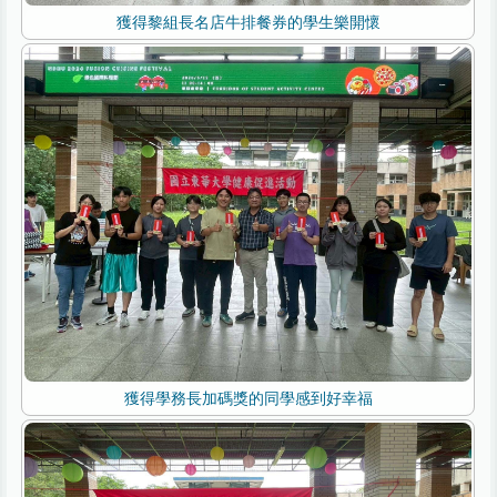
獲得黎組長名店牛排餐券的學生樂開懷
獲得學務長加碼獎的同學感到好幸福