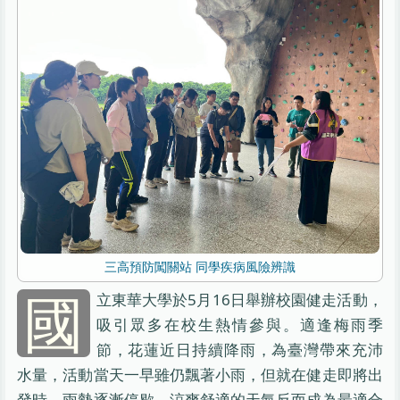
三高預防闖關站 同學疾病風險辨識
國
立東華大學於5月16日舉辦校園健走活動，
吸引眾多在校生熱情參與。適逢梅雨季
節，花蓮近日持續降雨，為臺灣帶來充沛
水量，活動當天一早雖仍飄著小雨，但就在健走即將出
發時，雨勢逐漸停歇，涼爽舒適的天氣反而成為最適合