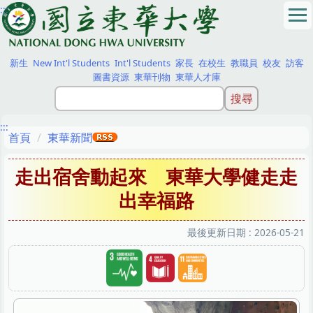
:::
跳
到
主
要
新生
New Int'l Students
Int'l Students
家長
在校生
教職員
校友
訪客
內
圖書資源
東華刊物
東華人才庫
容
區
:::
首頁
東華新聞
走出宿舍動起來 東華大學健走走
出幸福路
最後更新日期 :
2026-05-21