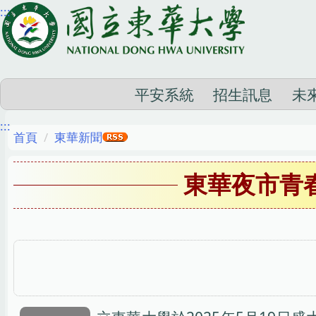
:::
跳
到
主
要
內
平安系統
招生訊息
未
容
:::
區
首頁
東華新聞
東華夜市青春