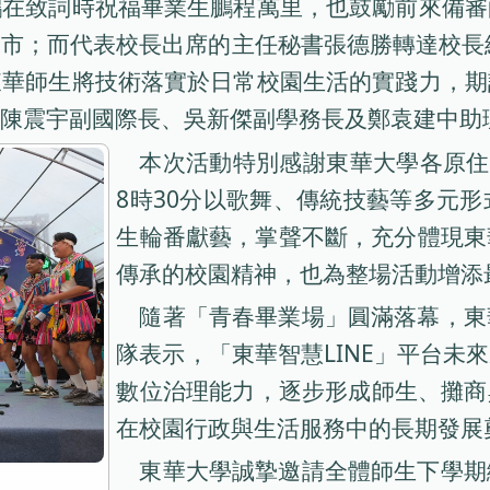
鵬在致詞時祝福畢業生鵬程萬里，也鼓勵前來備審
市；而代表校長出席的主任秘書張德勝轉達校長給
東華師生將技術落實於日常校園生活的實踐力，期
陳震宇副國際長、吳新傑副學務長及鄭袁建中助
本次活動特別感謝東華大學各原住
8時30分以歌舞、傳統技藝等多元
生輪番獻藝，掌聲不斷，充分體現東
傳承的校園精神，也為整場活動增添
隨著「青春畢業場」圓滿落幕，東
隊表示，「東華智慧LINE」平台未
數位治理能力，逐步形成師生、攤商
在校園行政與生活服務中的長期發展
東華大學誠摯邀請全體師生下學期