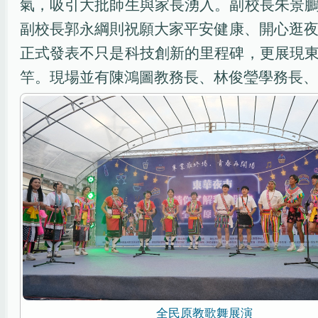
氣，吸引大批師生與家長湧入。副校長朱景
副校長郭永綱則祝願大家平安健康、開心逛夜
正式發表不只是科技創新的里程碑，更展現
竿。現場並有陳鴻圖教務長、林俊瑩學務長、
全民原教歌舞展演