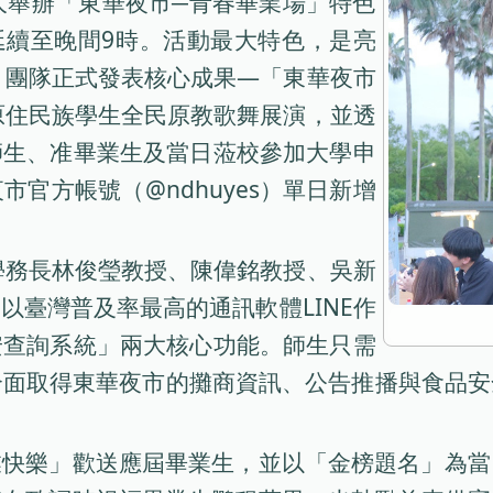
盛大舉辦「東華夜市─青春畢業場」特色
延續至晚間9時。活動最大特色，是亮
」團隊正式發表核心成果—「東華夜市
連原住民族學生全民原教歌舞展演，並透
師生、准畢業生及當日蒞校參加大學申
官方帳號（@ndhuyes）單日新增
—學務長林俊瑩教授、陳偉銘教授、吳新
以臺灣普及率最高的通訊軟體LINE作
安查詢系統」兩大核心功能。師生只需
單一介面取得東華夜市的攤商資訊、公告推播與食品
業快樂」歡送應屆畢業生，並以「金榜題名」為當