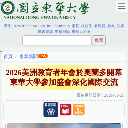
:::
跳
到
主
要
新生
New Int'l Students
Int'l Students
家長
在校生
教職員
校友
訪客
內
圖書資源
東華刊物
東華人才庫
容
區
:::
首頁
東華新聞
2026美洲教育者年會於奧蘭多開幕
東華大學參加盛會深化國際交流
最後更新日期 :
2026-05-29