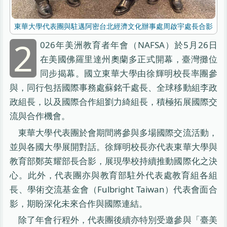
東華大學代表團與駐邁阿密台北經濟文化辦事處周啟宇處長合影
2
026年美洲教育者年會（NAFSA）於5月26日
在美國佛羅里達州奧蘭多正式開幕，臺灣攤位
同步揭幕。國立東華大學由徐輝明校長率團參
與，同行包括國際事務處蘇銘千處長、全球移動組李政
政組長，以及國際合作組劉力綺組長，積極拓展國際交
流與合作機會。
東華大學代表團於會期間將參與多場國際交流活動，
並與各國大學展開對話。徐輝明校長亦代表東華大學與
教育部鄭英耀部長合影，展現學校持續推動國際化之決
心。此外，代表團亦與教育部駐外代表處教育組各組
長、學術交流基金會（Fulbright Taiwan）代表會面合
影，期盼深化未來合作與國際連結。
除了年會行程外，代表團後續亦特別受邀參與「臺美