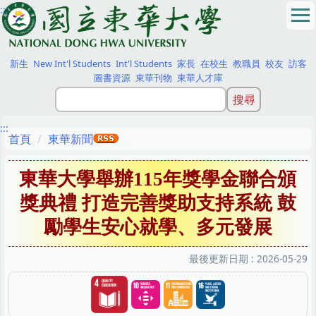
:::
跳
到
主
要
新生
New Int'l Students
Int'l Students
家長
在校生
教職員
校友
訪客
內
圖書資源
東華刊物
東華人才庫
容
區
:::
首頁
東華新聞
東華大學舉辦115年獎學金聯合頒
獎典禮 打造完善獎助支持系統 鼓
勵學生安心就學、多元發展
最後更新日期 :
2026-05-29