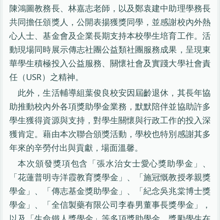
陳鴻圖教務長、林嘉志老師，以及鄭袁建中助理學務長
共同擔任頒獎人，公開表揚獲獎同學，並感謝校內外熱
心人士、基金會及企業長期支持本校學生培育工作。活
動現場同時展示傳志社團公益類社團服務成果，呈現東
華學生積極投入公益服務、關懷社會及實踐大學社會責
任（USR）之精神。
此外，生活輔導組葉俊良校安因屆齡退休，其長年協
助推動校內外各項獎助學金業務，默默陪伴並協助許多
學生獲得資源與支持，對學生關懷與行政工作的投入深
獲肯定。藉由本次聯合頒獎活動，學校也特別感謝其多
年來的辛勞付出與貢獻，場面溫馨。
本次頒發獎項包含「張水治女士愛心獎助學金」、
「花蓮普明寺洋霞教育獎學金」、「施冠慨教授孝親獎
學金」、「傳志基金獎助學金」、「紀念吳兆棠博士獎
學金」、「全信製藥有限公司李春男董事長獎學金」，
以及「生命鐵人獎學金」等多項獎助學金，獎勵學生在