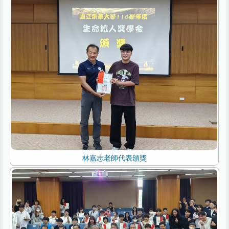
林嘉志老師代表頒獎