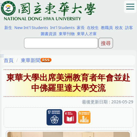
:::
跳
到
主
要
新生
New Int'l Students
Int'l Students
家長
在校生
教職員
校友
訪客
內
圖書資源
東華刊物
東華人才庫
容
區
:::
首頁
東華新聞
東華大學出席美洲教育者年會並赴
中佛羅里達大學交流
最後更新日期 :
2026-05-29