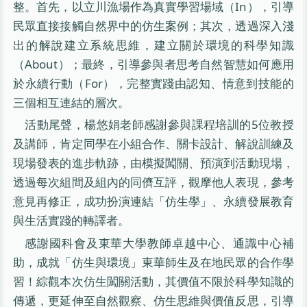
整。首先，以立川漁場作為真實學習場域（In），引導
民眾直接接觸自然界中的仿生案例；其次，透過深入淺
出的解說建立系統思維，建立關於環境的科學知識
（About）；最終，引導參與者思考自然智慧如何應用
於永續行動（For），完整實踐由認知、情意到技能的
三個相互連結的層次。
活動尾聲，楊悠娟老師感謝參與課程培訓的5位教授
及講師，肯定同學在小組合作、關卡設計、解說訓練及
現場發表的進步軌跡，由模擬闖關、預演到活動現場，
透過每次組間及組內的同儕互評，觀摩他人表現，參考
意見再修正，成功扮演連結「仿生學」、永續發展教育
與生活實踐的轉譯者。
感謝國科會及東華大學教師卓越中心、通識中心補
助，成就「仿生與環境」東華師生及在地民眾的合作學
習！綜觀本次仿生闖關活動，其價值不限於科學知識的
傳遞，更延伸至自然觀察、仿生思維與價值反思，引導