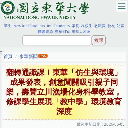
:::
跳
到
主
要
新生
New Int'l Students
Int'l Students
家長
在校生
教職員
校友
訪客
內
圖書資源
東華刊物
東華人才庫
容
區
:::
首頁
東華新聞
翻轉通識課！東華「仿生與環境」
成果發表，創意闖關吸引親子同
樂，壽豐立川漁場化身科學教室，
修課學生展現「教中學」環境教育
深度
最後更新日期 :
2026-06-05