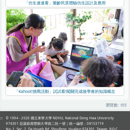
「仿生連連看」樂齡民眾體驗仿生設計及應用
「Kahoot!挑戰活動」試試看!闖關完成後學會的知識概念
瀏覽數:
955
:::
© 1994 - 2026
國立東華大學 NDHU, National Dong Hwa University
974301 花蓮縣壽豐鄉大學路二段一號｜統一編號：08153719
No. 1, Sec. 2, Da Hsueh Rd. Shoufeng, Hualien 974301, Taiwan, R.O.C.