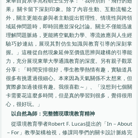
東華自資系李兆程碩士生分享：「我特別對『飛行的翅
果』關卡留下深刻印象。除了內容生動、互動流暢之
外，關主更能在參與者主動提出哲理性、情境性與跨領
域延伸問題時，即時回應並深化討論。關主不僅能迅速
理解問題脈絡，更能將空氣動力學、導流效應與人生經
驗巧妙連結，展現其對仿生知識與教育引導的深刻掌
握。」這種從自然現象延伸至價值思辨與建構的引導能
力，充分展現東華大學通識教育的深度。另有親子觀眾
分享：「時間安排很好，學生教學熱情有趣，實驗道具
很多有挑選過很細心。本來因為天氣關係不太想來，但
實際參加過後很有趣。我很喜歡～」、「沒想到七個關
卡需要花這麼多時間，但是真的學習到很多，覺得很用
心，很好玩。」
以自然為師：完整體現環境教育精神
從環境教育學者Robert F. Lucas提出的「In－About
－For」教學架構檢視，修課同學們的關卡設計脈絡完