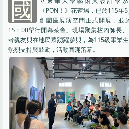
國
立東華大學藝術與設計學系
《PON！》花蓮場，已於115年
創園區展演空間正式開展，並於
15：00舉行開幕茶會。現場聚集校內師長
者親友與在地民眾踴躍參與，為115級畢業
熱烈支持與鼓勵，活動圓滿落幕。