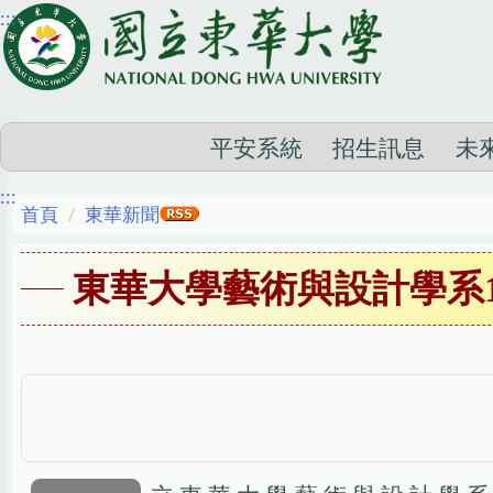
:::
跳
到
主
要
內
平安系統
招生訊息
未
容
:::
區
首頁
東華新聞
東華大學藝術與設計學系