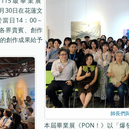
115級畢業展
5月30日在花蓮文
當日14：00－
、各界貴賓、創作
生的創作成果給予
師長們
本屆畢業展《PON！》以「爆