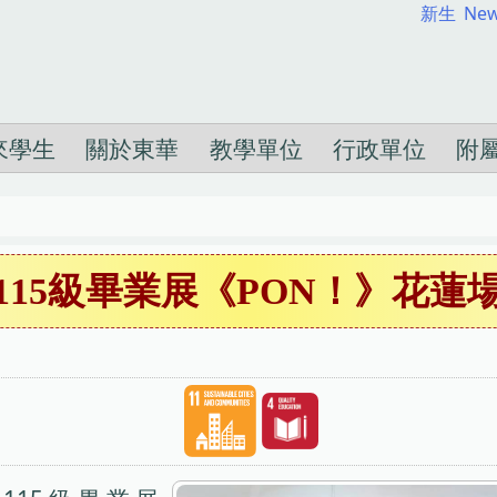
新生
New
來學生
關於東華
教學單位
行政單位
附
115級畢業展《PON！》花蓮