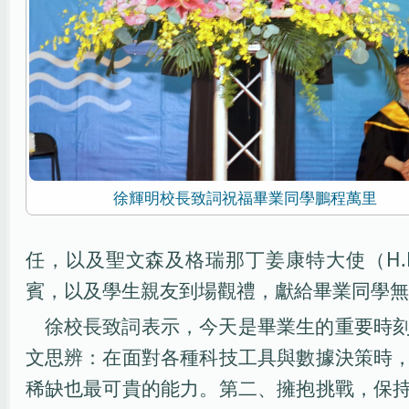
徐輝明校長致詞祝福畢業同學鵬程萬里
任，以及聖文森及格瑞那丁姜康特大使（H.E.Amba
賓，以及學生親友到場觀禮，獻給畢業同學無
徐校長致詞表示，今天是畢業生的重要時
文思辨：在面對各種科技工具與數據決策時
稀缺也最可貴的能力。第二、擁抱挑戰，保