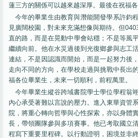
蓮三方的關係可以越來越深厚。最後在祝福各
今年的畢業生由教育與潛能開發學系許鈞
見廣闊校園，對未來充滿想像與期待。但04
直的路，而是在晃動中學會站穩；不是等風
繼續向前。他在水災過後到光復鄉參與志工
連結，不是因認識而開始，而是一起努力後
走向不同的方向，在學校走過與挑戰中長出
福各位畢業生，未來一切順利，前程萬里。
今年畢業生縱谷跨域書院學士學位學程翁
內心承受著難以言說的壓力。進入東華資管
院，將重心轉向哲學與心性探索，亦以身體
長，帶領團隊參與多項賽事。他已考取國立
程寫下重要里程碑。以行動證明，困境並非