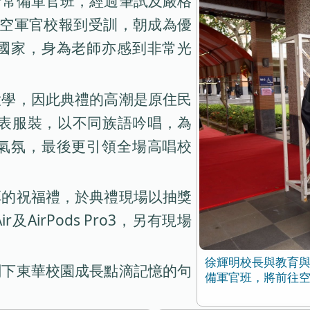
行常備軍官班，經過筆試及嚴格
往空軍官校報到受訓，朝成為優
國家，身為老師亦感到非常光
大學，因此典禮的高潮是原住民
代表服裝，以不同族語吟唱，為
氣氛，最後更引領全場高唱校
厚的祝福禮，於典禮現場以抽獎
ir及AirPods Pro3，另有現場
徐輝明校長與教育
劃下東華校園成長點滴記憶的句
備軍官班，將前往