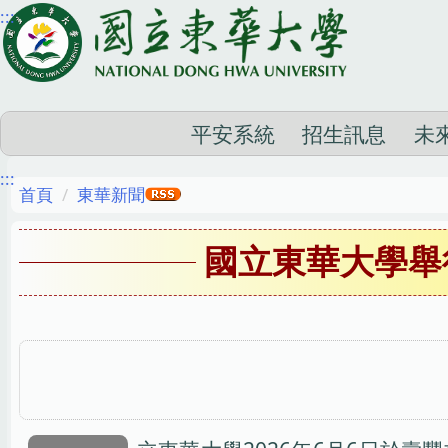
:::
跳
到
主
要
內
平安系統
招生訊息
未
容
:::
區
首頁
東華新聞
國立東華大學舉