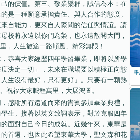
自己的價值。第三、敬業樂群，誠信為本：在
鍵的是一種願意承擔責任、與人合作的態度。
僅來自能力，更來自人際間的信任與情誼。請
來母校將永遠以你們為榮，也永遠敞開大門，
里，人生旅途一路順風、精彩無限！
示，恭喜大家經歷四年學習畢業，即將以所學
態度決定一切」，未來在職場要以積極正向態
畢
「人生沒有最好，只有更好」。只要有一顆熱
。祝福大家鵬程萬里，大展鴻圖。
詞，感謝所有遠道而來的貴賓參加畢業典禮，
的學生。接著以英文致詞表示，對於克服四年
胸的面對自己今日的成就。近幾年來，東華是
造的首選，也因此希望東華大學，聖文森和花