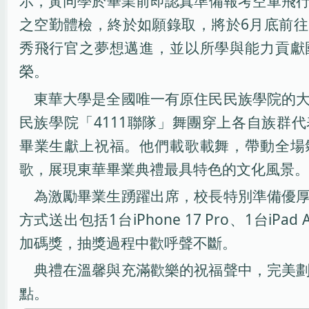
示，黃同學於畢業前即認真準備報考空軍飛
之空勤體檢，終於如願錄取，將於6月底前
秀飛行官之夢想邁進，並以所學與能力貢獻
榮。
東華大學是全國唯一有原住民民族學院的
民族學院「4111聯隊」舞團穿上各自族群
畢業生獻上祝福。他們載歌載舞，帶動全場
歌，展現東華畢業典禮最具特色的文化風景。
為激勵畢業生踴躍出席，校長特別準備優
方式送出包括1台iPhone 17 Pro、1台iPad A
加碼獎，抽獎過程中歡呼聲不斷。
典禮在溫馨與充滿歡樂的祝福聲中，完美
點。