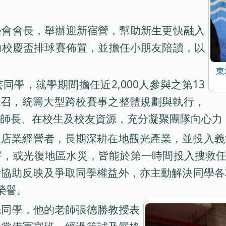
學會會長，舉辦迎新宿營，幫助新生更快融入
助校慶盃排球賽佈置，並擔任小朋友陪讀，以
東
學，就學期間擔任近2,000人參與之第13
總召，統籌大型跨校賽事之整體規劃與執行，
師長、在校生及校友資源，充分凝聚團隊向心力，
飯店業經營者，長期深耕在地觀光產業，並投入義
，或光復地區水災，皆能於第一時間投入搜救任
除協助反映及爭取同學權益外，亦主動解決同學各
榮譽。
魁同學，他的老師張德勝教授表