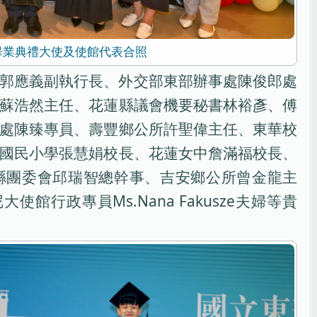
畢業典禮大使及使館代表合照
郭應義副執行長、外交部東部辦事處陳俊郎處
蘇浩然主任、花蓮縣議會機要秘書林裕彥、傅
處陳臻專員、壽豐鄉公所許聖偉主任、東華校
國民小學張慧娟校長、花蓮女中詹滿福校長、
縣團委會邱瑞智總幹事、吉安鄉公所曾金龍主
尼大使館行政專員Ms.Nana Fakusze夫婦等貴