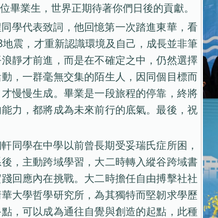
位畢業生，世界正期待著你們日後的貢獻。
程同學代表致詞，他回憶第一次踏進東華，看
03地震，才重新認識環境及自己，成長並非筆
平浪靜才前進，而是在不確定之中，仍然選擇
活動，一群毫無交集的陌生人，因同個目標而
，才慢慢生成。畢業是一段旅程的停靠，終將
的能力，都將成為未來前行的底氣。最後，祝
翊軒同學在中學以前曾長期受妥瑞氏症所困，
系後，主動跨域學習，大二時轉入縱谷跨域書
實踐回應內在挑戰。大二時擔任自由搏擊社社
清華大學哲學研究所，為其獨特而堅韌求學歷
終點，可以成為通往自覺與創造的起點，此種