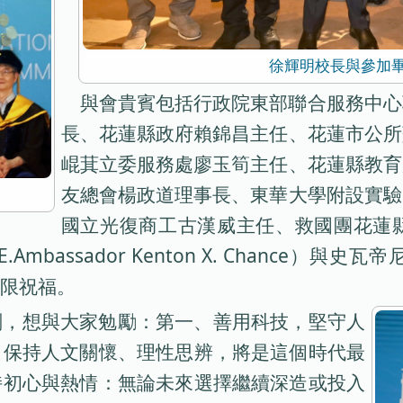
徐輝明校長與參加
與會貴賓包括行政院東部聯合服務中心
長、花蓮縣政府賴錦昌主任、花蓮市公所
崐萁立委服務處廖玉筍主任、花蓮縣教育
友總會楊政道理事長、東華大學附設實驗
國立光復商工古漢威主任、救國團花蓮
ssador Kenton X. Chance）與史瓦帝
限祝福。
刻，想與大家勉勵：第一、善用科技，堅守人
，保持人文關懷、理性思辨，將是這個時代最
持初心與熱情：無論未來選擇繼續深造或投入