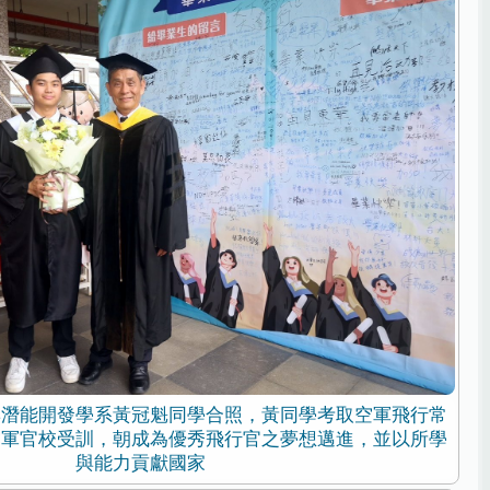
與潛能開發學系黃冠魁同學合照，黃同學考取空軍飛行常
空軍官校受訓，朝成為優秀飛行官之夢想邁進，並以所學
與能力貢獻國家