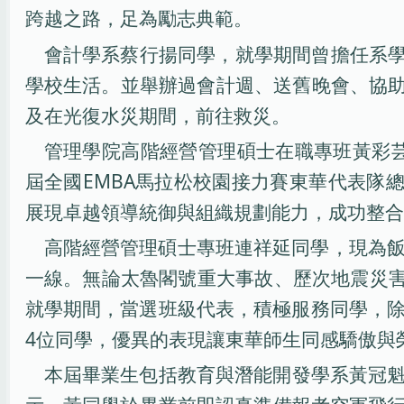
跨越之路，足為勵志典範。
會計學系蔡行揚同學，就學期間曾擔任系
學校生活。並舉辦過會計週、送舊晚會、協
及在光復水災期間，前往救災。
管理學院高階經營管理碩士在職專班黃彩芸同
屆全國EMBA馬拉松校園接力賽東華代表隊
展現卓越領導統御與組織規劃能力，成功整合
高階經營管理碩士專班連祥延同學，現為
一線。無論太魯閣號重大事故、歷次地震災害
就學期間，當選班級代表，積極服務同學，
4位同學，優異的表現讓東華師生同感驕傲與
本屆畢業生包括教育與潛能開發學系黃冠