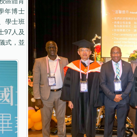
豐校區體育
學年博士
名、學士班
士97人及
穗儀式，並