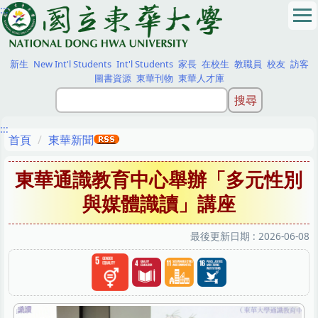
:::
跳
到
主
要
新生
New Int'l Students
Int'l Students
家長
在校生
教職員
校友
訪客
內
圖書資源
東華刊物
東華人才庫
容
區
:::
首頁
東華新聞
東華通識教育中心舉辦「多元性別
與媒體識讀」講座
最後更新日期 :
2026-06-08