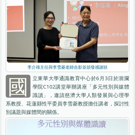
李介祿主任與李雪菱老師合影並頒發感謝狀
國
立東華大學通識教育中心於6月3日於洄瀾
學院C102講堂舉辦講座「多元性別與媒體
識讀」，邀請慈濟大學人類發展與心理學
系教授、花蓮縣性平委員李雪菱教授擔任講者，探討性
別議題與媒體間的關係。