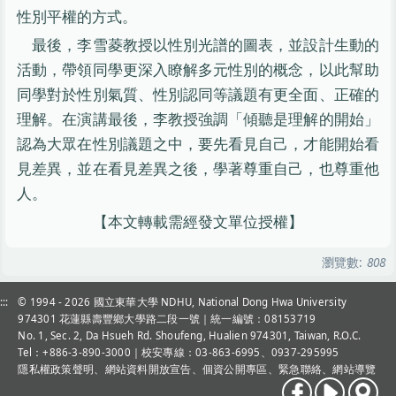
性別平權的方式。
最後，李雪菱教授以性別光譜的圖表，並設計生動的
活動，帶領同學更深入瞭解多元性別的概念，以此幫助
同學對於性別氣質、性別認同等議題有更全面、正確的
理解。在演講最後，李教授強調「傾聽是理解的開始」
認為大眾在性別議題之中，要先看見自己，才能開始看
見差異，並在看見差異之後，學著尊重自己，也尊重他
人。
【本文轉載需經發文單位授權】
瀏覽數:
808
:::
© 1994 - 2026
國立東華大學 NDHU, National Dong Hwa University
974301 花蓮縣壽豐鄉大學路二段一號｜統一編號：08153719
No. 1, Sec. 2, Da Hsueh Rd. Shoufeng, Hualien 974301, Taiwan, R.O.C.
Tel：+886-3-890-3000
｜校安專線：03-863-6995、0937-295995
隱私權政策聲明
、
網站資料開放宣告
、
個資公開專區
、
緊急聯絡
、
網站導覽