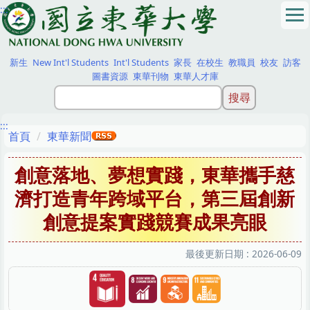
:::
跳
到
主
要
新生
New Int'l Students
Int'l Students
家長
在校生
教職員
校友
訪客
內
圖書資源
東華刊物
東華人才庫
容
區
:::
首頁
東華新聞
創意落地、夢想實踐，東華攜手慈
濟打造青年跨域平台，第三屆創新
創意提案實踐競賽成果亮眼
最後更新日期 :
2026-06-09