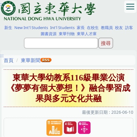
:::
跳
到
主
要
新生
New Int'l Students
Int'l Students
家長
在校生
教職員
校友
訪客
內
圖書資源
東華刊物
東華人才庫
容
區
:::
首頁
東華新聞
東華大學幼教系116級畢業公演
《夢夢有個大夢想！》融合學習成
果與多元文化共融
最後更新日期 :
2026-06-10