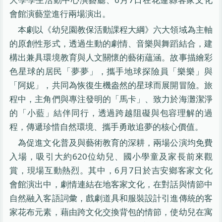
會館演藝堂進行兩場演出。
本劇以《幼兒園教保活動課程大綱》六大領域為主軸
的原創性形式，透過生動的劇情、音樂與舞蹈結合，建
構出兼具環境教育與人文關懷的藝術蘊涵。故事描繪彩
色星球的居民「夢夢」，攜手地球探險員「樂樂」與
「阿妮」，共同為恢復生機盎然的星球而展開冒險。旅
程中，主角們與專注發明的「馬卡」、致力於海灘潔淨
的「小藍」結伴同行，透過跨越阻礙與包容理解的過
程，傳遞珍惜自然環境、攜手勇敢追夢的核心價值。
為促進文化普及與藝術教育的深耕，兩場公演均免費
入場，吸引大約620位幼兒、國小學童及家長前來觀
賞，現場互動熱烈。其中，6月7日於吉安鄉客家文化
會館演出中，劇情連結在地客家文化，在對話與情節中
自然融入客語詞彙，戲劇道具和服裝設計引進傳統的客
家花布元素，藉由跨文化交換背包的情節，使幼兒在寓