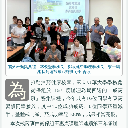
戒菸班頒獎典禮，林俊瑩學務長、鄭袁建中助理學務長、黎士鳴
組長到場鼓勵戒菸班同學 合照
為
推動無菸健康校園，國立東華大學學務處
衛保組於115年度辦理為期四週的「戒菸
班」密集課程，今年共有16位同學有吸菸
習慣同學參與，其中10位成功戒菸、6位同學菸量減
半，整體戒（減）菸成功率達100%，成果相當亮眼。
本次戒菸班由衛保組王惠貞護理師連續第三年承辦，