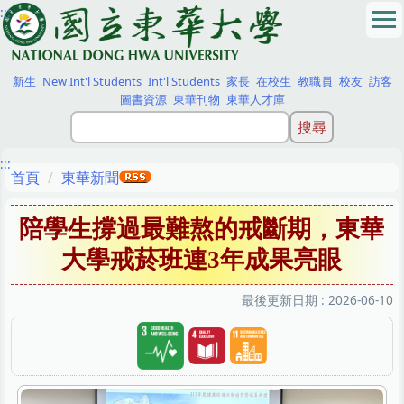
:::
跳
到
主
要
新生
New Int'l Students
Int'l Students
家長
在校生
教職員
校友
訪客
內
圖書資源
東華刊物
東華人才庫
容
區
:::
首頁
東華新聞
陪學生撐過最難熬的戒斷期，東華
大學戒菸班連3年成果亮眼
最後更新日期 :
2026-06-10