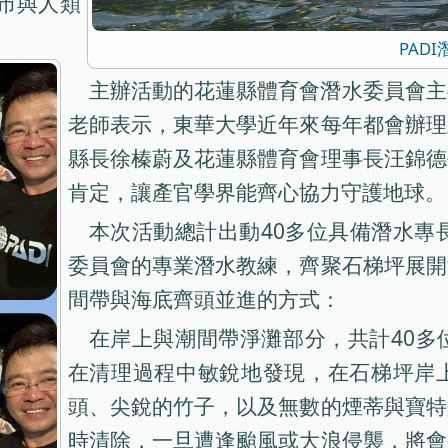
城市與人類
PAD
主辦活動的花蓮縣體育會潛水委員會主
老師表示，東華大學近年來每年都會辦理
縣長徐榛蔚及花蓮縣體育會理事長汪錦德
肯定，讓產官學界能齊心協力守護地球。
本次活動總計出動40多位具備潛水專
委員會的專業潛水教練，齊聚石梯坪展開
間帶與海底齊頭並進的方式：
在岸上與潮間帶淨灘部分，共計40多
在清理過程中敏銳地發現，在石梯坪岸
頭、尖銳的竹子，以及無數的煙蒂與寶特
時清除，一旦遭逢颱風或大浪侵襲，將會