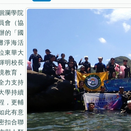
洄瀾學院
員會（協
主辦的「國
灘淨海活
位東華大
輝明校長
境教育，
全力支持
大學持續
程，更輔
如此有意
密扣合聯