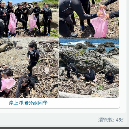
岸上淨灘分組同學
瀏覽數:
485