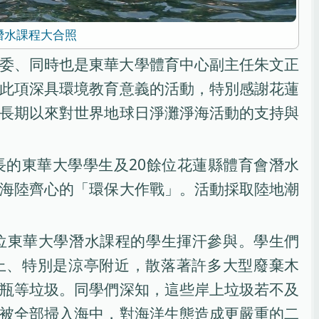
I潛水課程大合照
委、同時也是東華大學體育中心副主任朱文正
此項深具環境教育意義的活動，特別感謝花蓮
長期以來對世界地球日淨灘淨海活動的支持與
長的東華大學學生及20餘位花蓮縣體育會潛水
海陸齊心的「環保大作戰」。活動採取陸地潮
位東華大學潛水課程的學生揮汗參與。學生們
上、特別是涼亭附近，散落著許多大型廢棄木
瓶等垃圾。同學們深知，這些岸上垃圾若不及
被全部掃入海中，對海洋生態造成更嚴重的二