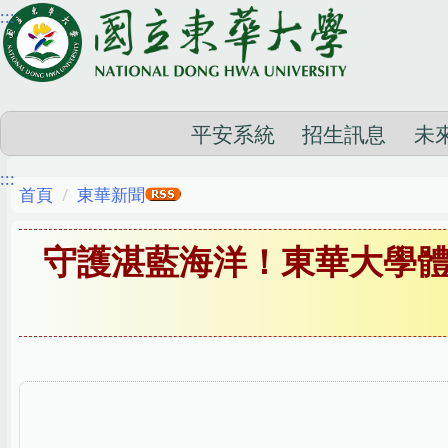
:::
跳
到
主
要
內
平安系統
招生訊息
未
容
:::
區
首頁
東華新聞
守護湛藍海洋！東華大學