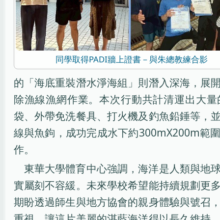
同學取得PADI牆上證書－與朱總教練合影
的「海底重裝潛水淨海組」則潛入深海，展
除漁線漁網作業。本次行動共計清運出大量
袋、外帶免洗餐具、打火機及釣魚鉛錘等，
線與魚鉤，成功完成水下約300mX200m
作。
東華大學體育中心強調，海洋是人類與地
實屬刻不容緩。未來學校希望能持續規劃更
期盼透過師生與地方協會的親身體驗與號召
重視，讓這片美麗的湛藍海洋得以長久維持