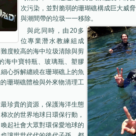
次污染，並對脆弱的珊瑚礁構成巨大威脅
與潮間帶的垃圾一一移除。
與此同時，由20多
位專業潛水教練組成
開難度較高的海中垃圾清除與剪
的海中寶特瓶、玻璃瓶、塑膠
並細心拆解纏繞在珊瑚礁上的魚
範圍的珊瑚礁體檢與外來物清理工
球最珍貴的資源，保護海洋生態
多梯次的世界地球日環保行動，
，喚起社會大眾對環保愛地球的
，也讓世世代代的後代子孫，都