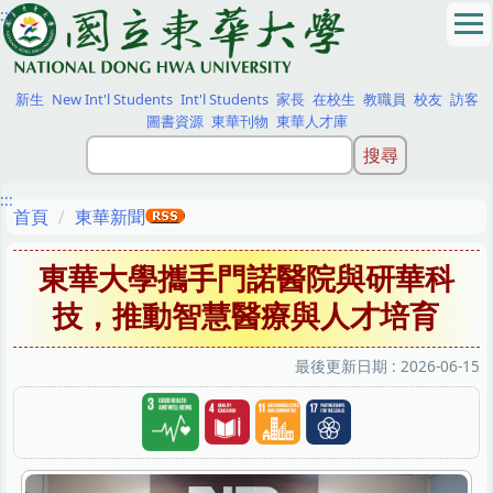
:::
跳
到
主
要
新生
New Int'l Students
Int'l Students
家長
在校生
教職員
校友
訪客
內
圖書資源
東華刊物
東華人才庫
容
區
:::
首頁
東華新聞
東華大學攜手門諾醫院與研華科
技，推動智慧醫療與人才培育
最後更新日期 :
2026-06-15