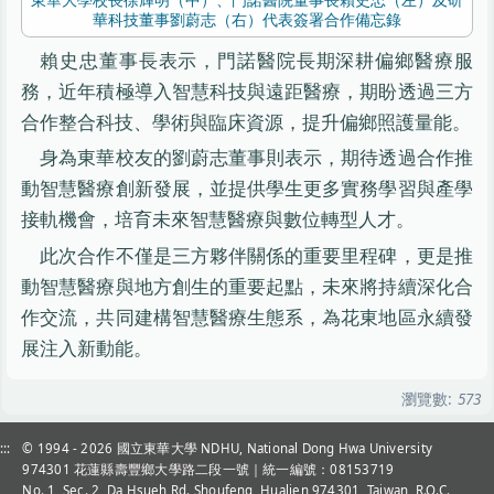
華科技董事劉蔚志（右）代表簽署合作備忘錄
賴史忠董事長表示，門諾醫院長期深耕偏鄉醫療服
務，近年積極導入智慧科技與遠距醫療，期盼透過三方
合作整合科技、學術與臨床資源，提升偏鄉照護量能。
身為東華校友的劉蔚志董事則表示，期待透過合作推
動智慧醫療創新發展，並提供學生更多實務學習與產學
接軌機會，培育未來智慧醫療與數位轉型人才。
此次合作不僅是三方夥伴關係的重要里程碑，更是推
動智慧醫療與地方創生的重要起點，未來將持續深化合
作交流，共同建構智慧醫療生態系，為花東地區永續發
展注入新動能。
瀏覽數:
573
:::
© 1994 - 2026
國立東華大學 NDHU, National Dong Hwa University
974301 花蓮縣壽豐鄉大學路二段一號｜統一編號：08153719
No. 1, Sec. 2, Da Hsueh Rd. Shoufeng, Hualien 974301, Taiwan, R.O.C.