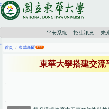
:::
跳
到
主
要
內
平安系統
招生訊息
未
容
:::
區
首頁
東華新聞
東華大學搭建交流