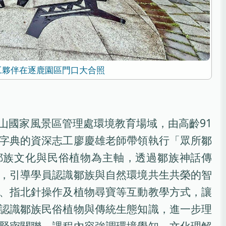
工夥伴在逐鹿園區門口大合照
山國家風景區管理處環境教育場域，由高齡91
字典的資深志工廖慶雄老師帶領執行「眾所鄒
鄒族文化與民俗植物為主軸，透過鄒族神話傳
，引導學員認識鄒族與自然環境共生共榮的智
、指北針操作及植物尋寶等互動教學方式，讓
認識鄒族民俗植物與傳統生態知識，進一步理