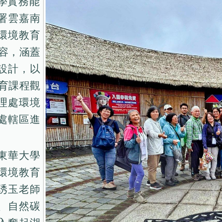
學實務能
署雲嘉南
環境教育
內容，涵蓋
設計，以
教育課程觀
理處環境
處轄區進
東華大學
環境教育
琇玉老師
、自然碳