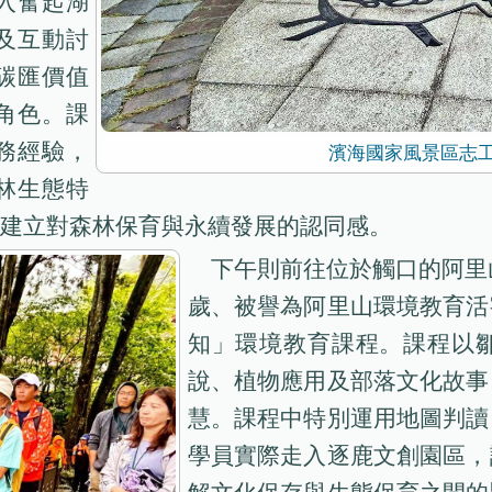
入奮起湖
及互動討
碳匯價值
角色。課
務經驗，
濱海國家風景區志
林生態特
建立對森林保育與永續發展的認同感。
下午則前往位於觸口的阿里
歲、被譽為阿里山環境教育活
知」環境教育課程。課程以
說、植物應用及部落文化故事
慧。課程中特別運用地圖判讀
學員實際走入逐鹿文創園區，