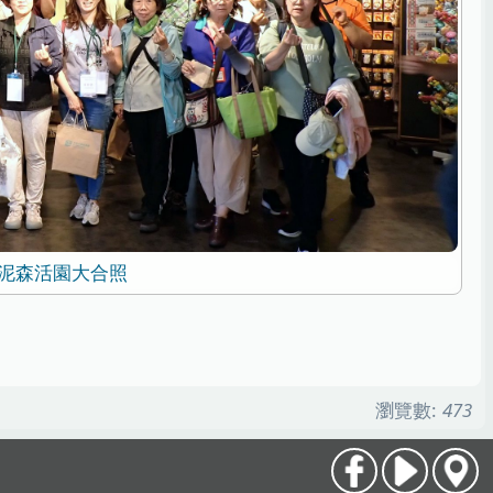
泥森活園大合照
瀏覽數:
473