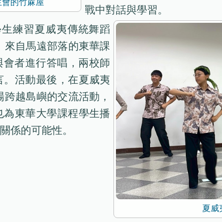
學生會的竹蔴屋
戰中對話與學習。
學生練習夏威夷傳統舞蹈
律；來自馬遠部落的東華課
帶領與會者進行答唱，兩校師
言。活動最後，在夏威夷
這場跨越島嶼的交流活動，
也為東華大學課程學生播
關係的可能性。
夏威