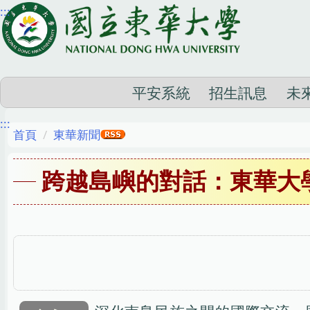
:::
跳
到
主
要
內
平安系統
招生訊息
未
容
:::
區
首頁
東華新聞
跨越島嶼的對話：東華大