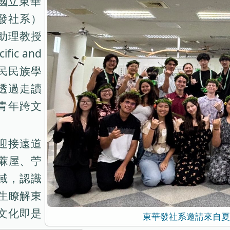
國立東華
發社系）
助理教授
ic and
原住民民族學
透過走讀
青年跨文
迎接遠道
竹蔴屋、苧
域，認識
師生瞭解東
文化即是
東華發社系邀請來自夏